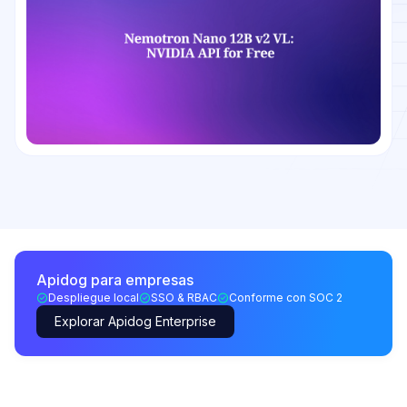
Apidog para empresas
Despliegue local
SSO & RBAC
Conforme con SOC 2
Explorar Apidog Enterprise