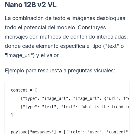
Nano 12B v2 VL
La combinación de texto e imágenes desbloquea
todo el potencial del modelo. Construyes
mensajes con matrices de contenido intercaladas,
donde cada elemento especifica el tipo ("text" o
"image_url") y el valor.
Ejemplo para respuesta a preguntas visuales:
content = [

    {"type": "image_url", "image_url": {"url": f"dat
    {"type": "text", "text": "What is the trend in s
]

payload["messages"] = [{"role": "user", "content": c