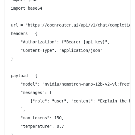
import base64

url = "https://openrouter.ai/api/v1/chat/completions
headers = {

    "Authorization": f"Bearer {api_key}",

    "Content-Type": "application/json"

}

payload = {

    "model": "nvidia/nemotron-nano-12b-v2-vl:free",

    "messages": [

        {"role": "user", "content": "Explain the bas
    ],

    "max_tokens": 150,

    "temperature": 0.7

}
