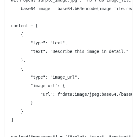
with open("sample_image.jpg", "rb") as image_file:

    base64_image = base64.b64encode(image_file.read(
content = [

    {

        "type": "text",

        "text": "Describe this image in detail."

    },

    {

        "type": "image_url",

        "image_url": {

            "url": f"data:image/jpeg;base64,{base64_
        }

    }

]
