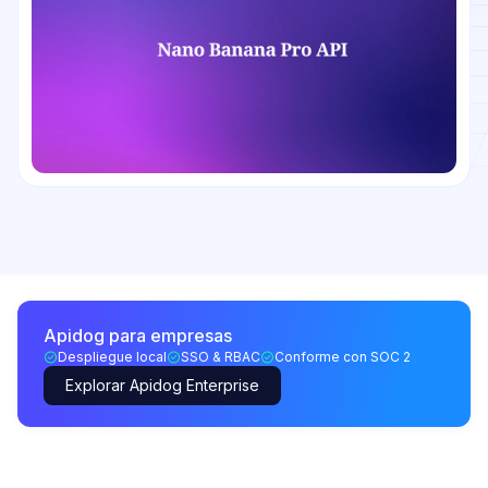
Apidog para empresas
Despliegue local
SSO & RBAC
Conforme con SOC 2
Explorar Apidog Enterprise