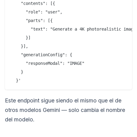
    "contents": [{

      "role": "user",

      "parts": [{

        "text": "Generate a 4K photorealistic image
      }]

    }],

    "generationConfig": {

      "responseModal": "IMAGE"

    }

Este endpoint sigue siendo el mismo que el de
otros modelos Gemini — solo cambia el nombre
del modelo.