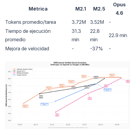
Opus
Métrica
M2.1
M2.5
4.6
Tokens promedio/tarea
3.72M
3.52M
-
Tiempo de ejecución
31.3
22.8
22.9 min
promedio
min
min
Mejora de velocidad
-
-37%
-