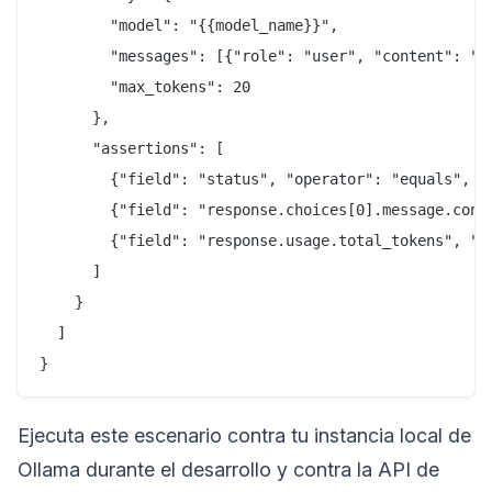
        "model": "{{model_name}}",

        "messages": [{"role": "user", "content": "Di
        "max_tokens": 20

      },

      "assertions": [

        {"field": "status", "operator": "equals", "v
        {"field": "response.choices[0].message.cont
        {"field": "response.usage.total_tokens", "op
      ]

    }

  ]

Ejecuta este escenario contra tu instancia local de
Ollama durante el desarrollo y contra la API de