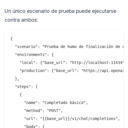
Un único escenario de prueba puede ejecutarse
contra ambos:
{

  "scenario": "Prueba de humo de finalización de cha
  "environments": {

    "local": {"base_url": "http://localhost:11434"},
    "production": {"base_url": "https://api.openai.c
  },

  "steps": [

    {

      "name": "Completado básico",

      "method": "POST",

      "url": "{{base_url}}/v1/chat/completions",

      "body": {
