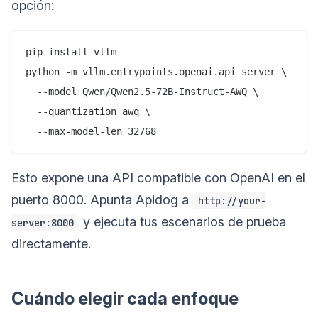
opción:
pip install vllm

python -m vllm.entrypoints.openai.api_server \

  --model Qwen/Qwen2.5-72B-Instruct-AWQ \

  --quantization awq \

Esto expone una API compatible con OpenAI en el
puerto 8000. Apunta Apidog a
http://your-
y ejecuta tus escenarios de prueba
server:8000
directamente.
Cuándo elegir cada enfoque