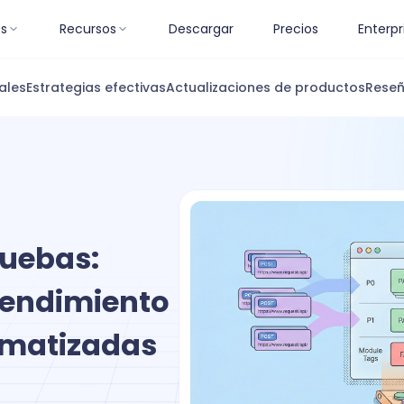
es
Recursos
Descargar
Precios
Enterpr
ales
Estrategias efectivas
Actualizaciones de productos
Reseñ
ruebas:
Rendimiento
omatizadas