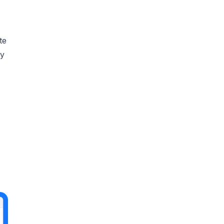
te
 y