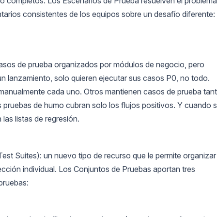
ocio completos. Los Escenarios de Prueba resuelven el problema
rios consistentes de los equipos sobre un desafío diferente:
casos de prueba organizados por módulos de negocio, pero
un lanzamiento, solo quieren ejecutar sus casos P0, no todo.
 manualmente cada uno. Otros mantienen casos de prueba tan
s pruebas de humo cubran solo los flujos positivos. Y cuando 
as listas de regresión.
st Suites): un nuevo tipo de recurso que le permite organizar
lección individual. Los Conjuntos de Pruebas aportan tres
 pruebas: