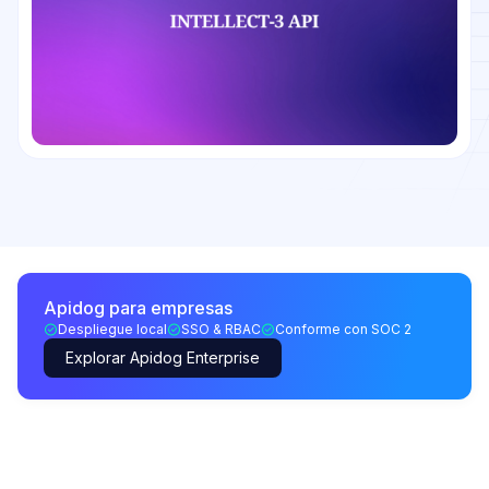
Apidog para empresas
Despliegue local
SSO & RBAC
Conforme con SOC 2
Explorar Apidog Enterprise