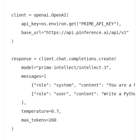
client = openai.OpenAI(

    api_key=os.environ.get("PRIME_API_KEY"),

    base_url="https://api.pinference.ai/api/v1"

)

response = client.chat.completions.create(

    model="prime-intellect/intellect-3",

    messages=[

        {"role": "system", "content": "You are a hel
        {"role": "user", "content": "Write a Python 
    ],

    temperature=0.7,

    max_tokens=200

)
