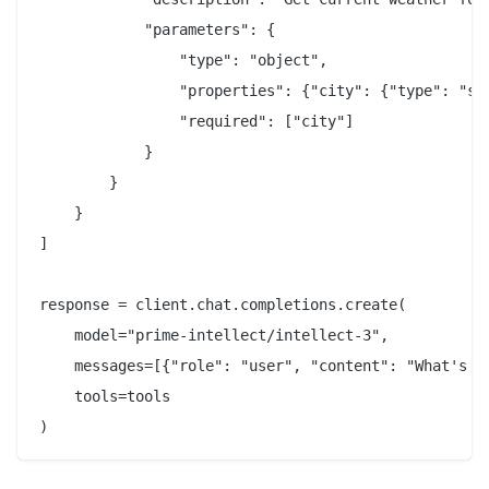
            "parameters": {

                "type": "object",

                "properties": {"city": {"type": "str
                "required": ["city"]

            }

        }

    }

]

response = client.chat.completions.create(

    model="prime-intellect/intellect-3",

    messages=[{"role": "user", "content": "What's th
    tools=tools
