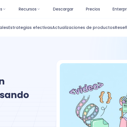
es
Recursos
Descargar
Precios
Enterpr
ales
Estrategias efectivas
Actualizaciones de productos
Reseñ
n
 Usando