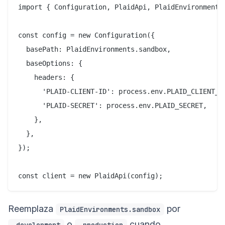
import { Configuration, PlaidApi, PlaidEnvironments 
const config = new Configuration({

  basePath: PlaidEnvironments.sandbox,

  baseOptions: {

    headers: {

      'PLAID-CLIENT-ID': process.env.PLAID_CLIENT_ID
      'PLAID-SECRET': process.env.PLAID_SECRET,

    },

  },

});

Reemplaza
por
PlaidEnvironments.sandbox
o
cuando
.development
.production