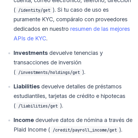
cuenta, correo electrónico, teléfono, dirección
(
). Si tu caso de uso es
/identity/get
puramente KYC, compáralo con proveedores
dedicados en nuestro
resumen de las mejores
APIs de KYC
.
Investments
devuelve tenencias y
transacciones de inversión
(
).
/investments/holdings/get
Liabilities
devuelve detalles de préstamos
estudiantiles, tarjetas de crédito e hipotecas
(
).
/liabilities/get
Income
devuelve datos de nómina a través de
Plaid Income (
).
/credit/payroll_income/get