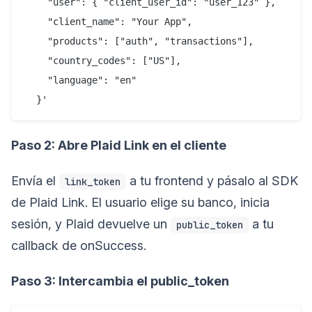
    "user": { "client_user_id": "user_123" },

    "client_name": "Your App",

    "products": ["auth", "transactions"],

    "country_codes": ["US"],

    "language": "en"

Paso 2: Abre Plaid Link en el cliente
Envía el
a tu frontend y pásalo al SDK
link_token
de Plaid Link. El usuario elige su banco, inicia
sesión, y Plaid devuelve un
a tu
public_token
callback de onSuccess.
Paso 3: Intercambia el public_token