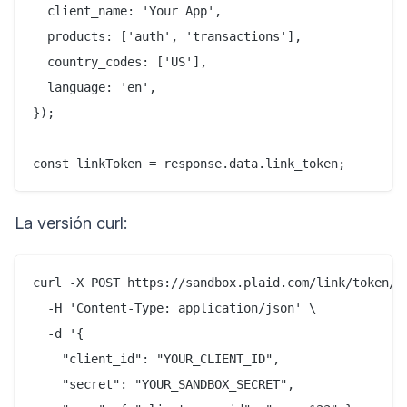
  client_name: 'Your App',

  products: ['auth', 'transactions'],

  country_codes: ['US'],

  language: 'en',

});

La versión curl:
curl -X POST https://sandbox.plaid.com/link/token/cr
  -H 'Content-Type: application/json' \

  -d '{

    "client_id": "YOUR_CLIENT_ID",

    "secret": "YOUR_SANDBOX_SECRET",
