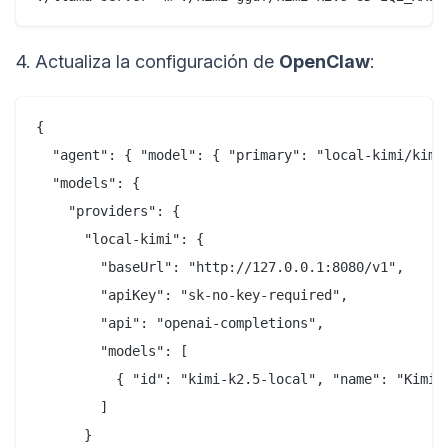
4. Actualiza la configuración de
OpenClaw
:
{  

  "agent": { "model": { "primary": "local-kimi/kimi-
  "models": {  

    "providers": {  

      "local-kimi": {  

        "baseUrl": "http://127.0.0.1:8080/v1",  

        "apiKey": "sk-no-key-required",  

        "api": "openai-completions",  

        "models": [  

          { "id": "kimi-k2.5-local", "name": "Kimi 
        ]  

      }  
