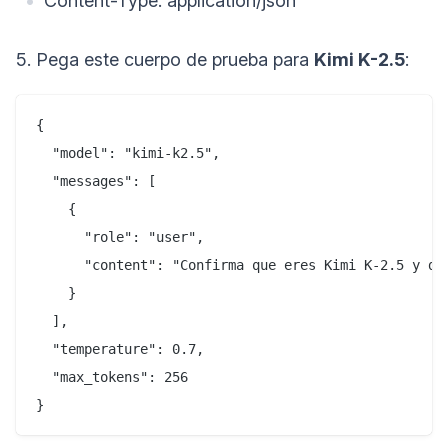
Content-Type: application/json
5. Pega este cuerpo de prueba para
Kimi K-2.5
:
{  

  "model": "kimi-k2.5",  

  "messages": [  

    {  

      "role": "user",  

      "content": "Confirma que eres Kimi K-2.5 y de
    }  

  ],  

  "temperature": 0.7,  

  "max_tokens": 256  

}