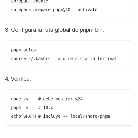
corepack enable  

corepack prepare pnpm@10 --activate
3. Configura la ruta global de pnpm bin:
pnpm setup  

source ~/.bashrc   # o reinicia la terminal
4. Verifica:
node -v    # debe mostrar ≥24  

pnpm -v    # 10.x  

echo $PATH # incluye ~/.local/share/pnpm