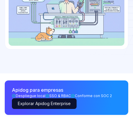
Apidog para empresas
Despliegue local
SSO & RBAC
Conforme con SOC 2
Explorar Apidog Enterprise