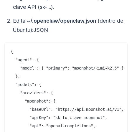
clave API (sk-...).
Edita
~/.openclaw/openclaw.json
(dentro de
Ubuntu):JSON
{  

  "agent": {  

    "model": { "primary": "moonshot/kimi-k2.5" }  

  },  

  "models": {  

    "providers": {  

      "moonshot": {  

        "baseUrl": "https://api.moonshot.ai/v1",  

        "apiKey": "sk-tu-clave-moonshot",  

        "api": "openai-completions",  
