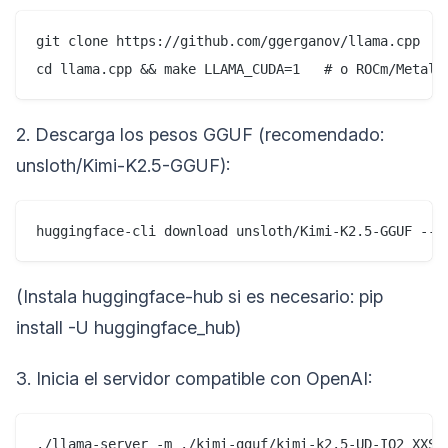
git clone https://github.com/ggerganov/llama.cpp  

cd llama.cpp && make LLAMA_CUDA=1   # o ROCm/Metal 
2. Descarga los pesos GGUF (recomendado:
unsloth/Kimi-K2.5-GGUF):
huggingface-cli download unsloth/Kimi-K2.5-GGUF --l
(Instala huggingface-hub si es necesario: pip
install -U huggingface_hub)
3. Inicia el servidor compatible con OpenAI:
./llama-server -m ./kimi-gguf/kimi-k2.5-UD-IQ2_XXS.