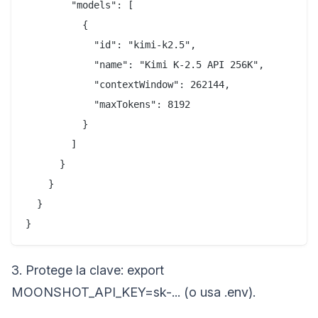
        "models": [  

          {  

            "id": "kimi-k2.5",  

            "name": "Kimi K-2.5 API 256K",  

            "contextWindow": 262144,  

            "maxTokens": 8192  

          }  

        ]  

      }  

    }  

  }  

}
3. Protege la clave: export
MOONSHOT_API_KEY=sk-... (o usa .env).