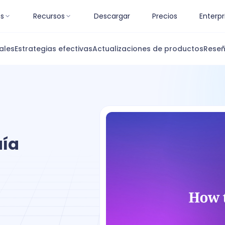
es
Recursos
Descargar
Precios
Enterpr
ales
Estrategias efectivas
Actualizaciones de productos
Reseñ
uía