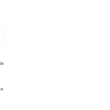
 de
za