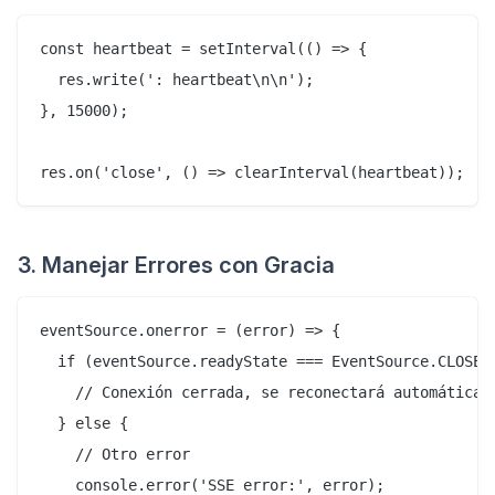
const heartbeat = setInterval(() => {

  res.write(': heartbeat\n\n');

}, 15000);

3. Manejar Errores con Gracia
eventSource.onerror = (error) => {

  if (eventSource.readyState === EventSource.CLOSED)
    // Conexión cerrada, se reconectará automáticame
  } else {

    // Otro error

    console.error('SSE error:', error);
