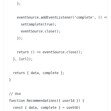
    };

    eventSource.addEventListener('complete', () => {
      setComplete(true);

      eventSource.close();

    });

    return () => eventSource.close();

  }, [url]);

  return { data, complete };

}

// Uso

function Recommendations({ userId }) {

  const { data, complete } = useSSE(
