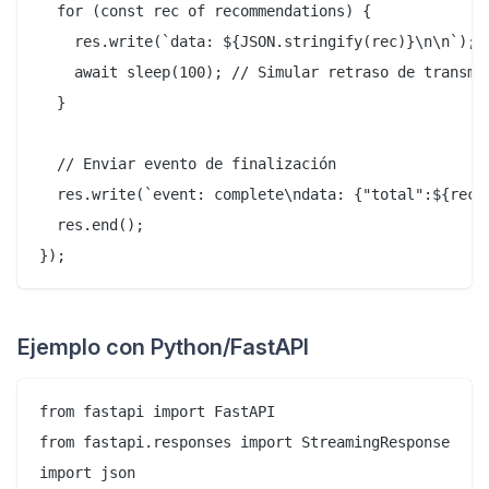
  for (const rec of recommendations) {

    res.write(`data: ${JSON.stringify(rec)}\n\n`);

    await sleep(100); // Simular retraso de transmis
  }

  // Enviar evento de finalización

  res.write(`event: complete\ndata: {"total":${recom
  res.end();

Ejemplo con Python/FastAPI
from fastapi import FastAPI

from fastapi.responses import StreamingResponse

import json
