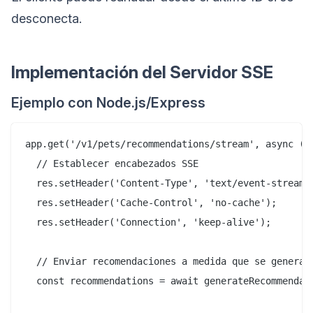
desconecta.
Implementación del Servidor SSE
Ejemplo con Node.js/Express
app.get('/v1/pets/recommendations/stream', async (re
  // Establecer encabezados SSE

  res.setHeader('Content-Type', 'text/event-stream')
  res.setHeader('Cache-Control', 'no-cache');

  res.setHeader('Connection', 'keep-alive');

  // Enviar recomendaciones a medida que se generan

  const recommendations = await generateRecommendati