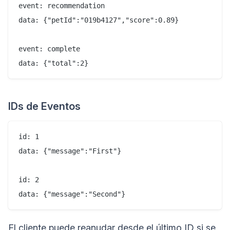
event: recommendation

data: {"petId":"019b4127","score":0.89}

event: complete

IDs de Eventos
id: 1

data: {"message":"First"}

id: 2

El cliente puede reanudar desde el último ID si se