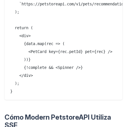
    `https://petstoreapi.com/v1/pets/recommendations
  );

  return (

    <div>

      {data.map(rec => (

        <PetCard key={rec.petId} pet={rec} />

      ))}

      {!complete && <Spinner />}

    </div>

  );

Cómo Modern PetstoreAPI Utiliza
SSE