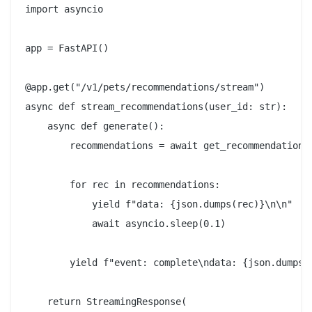
import asyncio

app = FastAPI()

@app.get("/v1/pets/recommendations/stream")

async def stream_recommendations(user_id: str):

    async def generate():

        recommendations = await get_recommendations(
        for rec in recommendations:

            yield f"data: {json.dumps(rec)}\n\n"

            await asyncio.sleep(0.1)

        yield f"event: complete\ndata: {json.dumps({
    return StreamingResponse(
