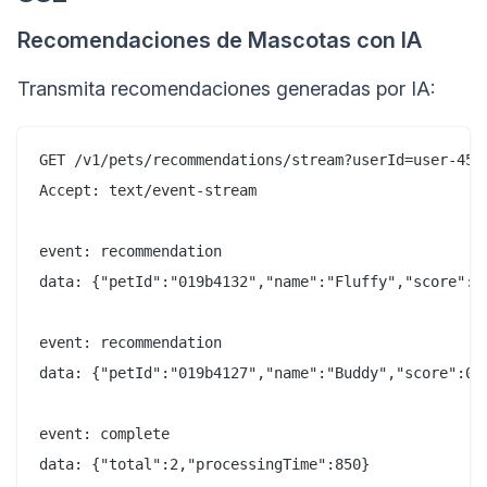
Recomendaciones de Mascotas con IA
Transmita recomendaciones generadas por IA:
GET /v1/pets/recommendations/stream?userId=user-456

Accept: text/event-stream

event: recommendation

data: {"petId":"019b4132","name":"Fluffy","score":0.
event: recommendation

data: {"petId":"019b4127","name":"Buddy","score":0.8
event: complete
