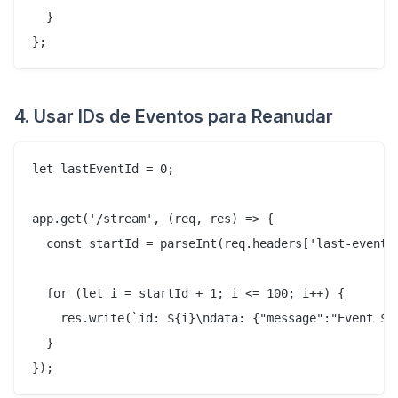
  }

4. Usar IDs de Eventos para Reanudar
let lastEventId = 0;

app.get('/stream', (req, res) => {

  const startId = parseInt(req.headers['last-event-i
  for (let i = startId + 1; i <= 100; i++) {

    res.write(`id: ${i}\ndata: {"message":"Event ${i
  }
