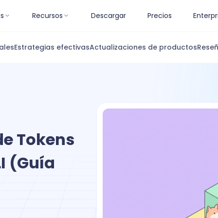
es
Recursos
Descargar
Precios
Enterpr
ales
Estrategias efectivas
Actualizaciones de productos
Reseñ
de Tokens
I (Guía