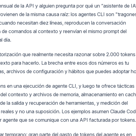
mensual de la API y alguien pregunta por qué un “asistente de IA
rovienen de la misma causa raíz: los agentes CLI son "tragone
cuando necesitan diez líneas, reproducen la conversación
ta de comandos al contexto y reenvían el mismo prompt del
l día.
ctorización que realmente necesita razonar sobre 2.000 tokens
exto para hacerlo. La brecha entre esos dos números es tu
as, archivos de configuración y hábitos que puedes adoptar ho
ns en una ejecución de agente CLI, y luego te ofrece tácticas
ne del contexto y archivos de memoria, almacenamiento en cac
e la salida y recuperación de herramientas, y medición del
n reales y no una suposición. Los ejemplos asumen Claude Co
ier agente que se comunique con una API facturada por tokens
r temprano: gran parte del gasto de tokens del agente es en