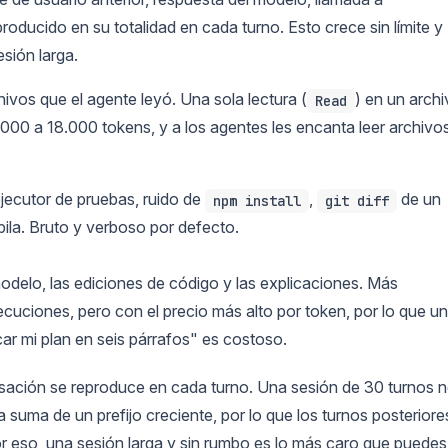
roducido en su totalidad en cada turno. Esto crece sin límite y
sión larga.
ivos que el agente leyó. Una sola lectura (
) en un arch
Read
000 a 18.000 tokens, y a los agentes les encanta leer archivo
ejecutor de pruebas, ruido de
,
de un
npm install
git diff
ila. Bruto y verboso por defecto.
modelo, las ediciones de código y las explicaciones. Más
ecuciones, pero con el precio más alto por token, por lo que un
 mi plan en seis párrafos" es costoso.
ersación se reproduce en cada turno. Una sesión de 30 turnos 
 suma de un prefijo creciente, por lo que los turnos posteriore
Por eso, una sesión larga y sin rumbo es lo más caro que puedes