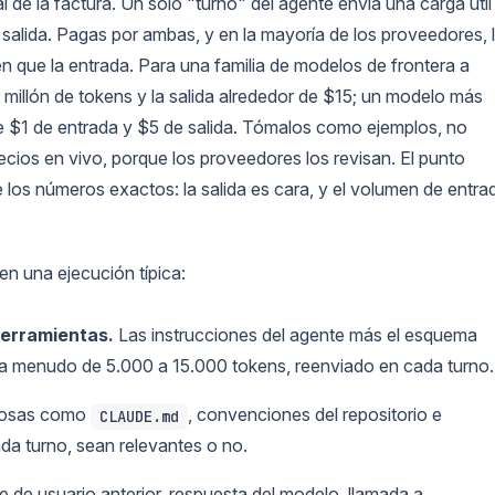
 de la factura. Un solo "turno" del agente envía una carga útil
 salida. Pagas por ambas, y en la mayoría de los proveedores, 
en que la entrada. Para una familia de modelos de frontera a
millón de tokens y la salida alrededor de $15; un modelo más
e $1 de entrada y $5 de salida. Tómalos como ejemplos, no
cios en vivo, porque los proveedores los revisan. El punto
los números exactos: la salida es cara, y el volumen de entra
 en una ejecución típica:
herramientas.
Las instrucciones del agente más el esquema
 a menudo de 5.000 a 15.000 tokens, reenviado en cada turno.
osas como
, convenciones del repositorio e
CLAUDE.md
da turno, sean relevantes o no.
de usuario anterior, respuesta del modelo, llamada a