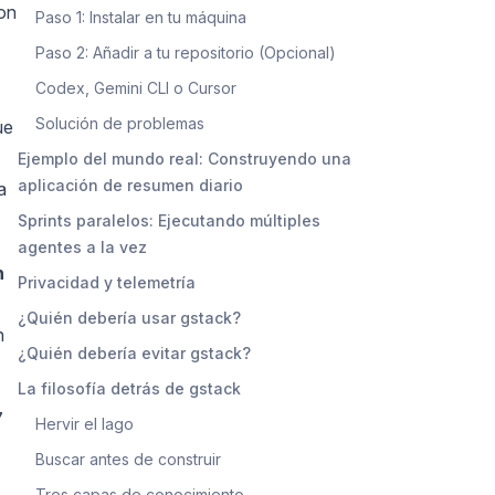
on
Paso 1: Instalar en tu máquina
Paso 2: Añadir a tu repositorio (Opcional)
Codex, Gemini CLI o Cursor
Solución de problemas
ue
Ejemplo del mundo real: Construyendo una
aplicación de resumen diario
a
Sprints paralelos: Ejecutando múltiples
agentes a la vez
n
Privacidad y telemetría
¿Quién debería usar gstack?
n
¿Quién debería evitar gstack?
La filosofía detrás de gstack
7
Hervir el lago
Buscar antes de construir
Tres capas de conocimiento