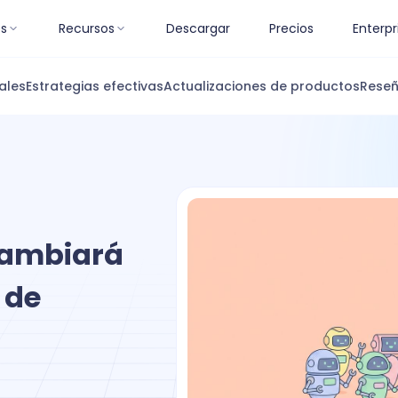
es
Recursos
Descargar
Precios
Enterpr
ales
Estrategias efectivas
Actualizaciones de productos
Reseñ
cambiará
 de