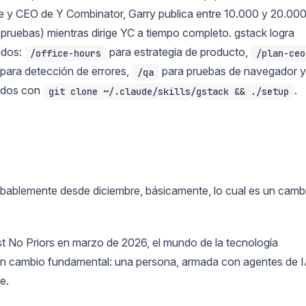
te y CEO de Y Combinator, Garry publica entre 10.000 y 20.00
 pruebas) mientras dirige YC a tiempo completo. gstack logra
ados:
para estrategia de producto,
/office-hours
/plan-ceo
para detección de errores,
para pruebas de navegador y
/qa
undos con
.
git clone ~/.claude/skills/gstack && ./setup
obablemente desde diciembre, básicamente, lo cual es un camb
t No Priors en marzo de 2026, el mundo de la tecnología
un cambio fundamental: una persona, armada con agentes de I
e.