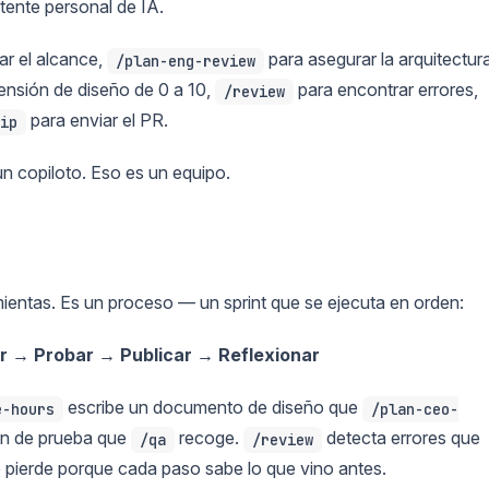
tente personal de IA.
ar el alcance,
para asegurar la arquitectura
/plan-eng-review
ensión de diseño de 0 a 10,
para encontrar errores,
/review
para enviar el PR.
ip
n copiloto. Eso es un equipo.
mientas. Es un proceso — un sprint que se ejecuta en orden:
r → Probar → Publicar → Reflexionar
escribe un documento de diseño que
e-hours
/plan-ceo-
an de prueba que
recoge.
detecta errores que
/qa
/review
e pierde porque cada paso sabe lo que vino antes.