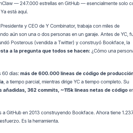
enClaw — 247.000 estrellas en GitHub — esencialmente solo c
 Ya está aquí.
Presidente y CEO de Y Combinator, trabaja con miles de
ando aún son una o dos personas en un garaje. Antes de YC, f
fundó Posterous (vendida a Twitter) y construyó Bookface, la
sta a la pregunta que todos se hacen:
¿Cómo una person
s 60 días:
más de 600.000 líneas de código de producció
ía
, a tiempo parcial, mientras dirige YC a tiempo completo. Su
as añadidas, 362 commits, ~115k líneas netas de código
e
s a GitHub en 2013 construyendo Bookface. Ahora tiene 1.23
esfuerzo. Es la herramienta.