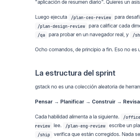
"aplicación de resumen diario". Quieres un asis
Luego ejecuta
para desafi
/plan-ceo-review
para calificar cada dim
/plan-design-review
para probar en un navegador real, y
/qa
/sh
Ocho comandos, de principio a fin. Eso no es u
La estructura del sprint
gstack no es una colección aleatoria de herra
Pensar → Planificar → Construir → Revisa
Cada habilidad alimenta a la siguiente.
/offic
lee.
escribe un pl
review
/plan-eng-review
verifica que están corregidos. Nada s
/ship