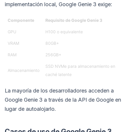
implementación local, Google Genie 3 exige:
Componente
Requisito de Google Genie 3
GPU
H100 o equivalente
VRAM
80GB+
RAM
256GB+
SSD NVMe para almacenamiento en
Almacenamiento
caché latente
La mayoría de los desarrolladores acceden a
Google Genie 3 a través de la API de Google en
lugar de autoalojarlo.
Casos de uso de Google Genie 3