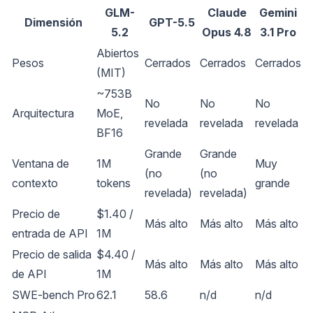
GLM-
Claude
Gemini
Dimensión
GPT-5.5
5.2
Opus 4.8
3.1 Pro
Abiertos
Pesos
Cerrados
Cerrados
Cerrados
(MIT)
~753B
No
No
No
Arquitectura
MoE,
revelada
revelada
revelada
BF16
Grande
Grande
Ventana de
1M
Muy
(no
(no
contexto
tokens
grande
revelada)
revelada)
Precio de
$1.40 /
Más alto
Más alto
Más alto
entrada de API
1M
Precio de salida
$4.40 /
Más alto
Más alto
Más alto
de API
1M
SWE-bench Pro
62.1
58.6
n/d
n/d