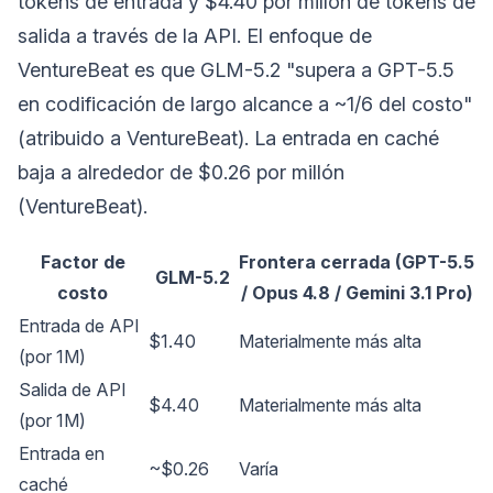
tokens de entrada y $4.40 por millón de tokens de
salida a través de la API. El enfoque de
VentureBeat es que GLM-5.2 "supera a GPT-5.5
en codificación de largo alcance a ~1/6 del costo"
(atribuido a VentureBeat). La entrada en caché
baja a alrededor de $0.26 por millón
(VentureBeat).
Factor de
Frontera cerrada (GPT-5.5
GLM-5.2
costo
/ Opus 4.8 / Gemini 3.1 Pro)
Entrada de API
$1.40
Materialmente más alta
(por 1M)
Salida de API
$4.40
Materialmente más alta
(por 1M)
Entrada en
~$0.26
Varía
caché