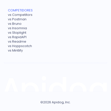
COMPETIDORES
vs Competitors
vs Postman
vs Bruno
vs Insomnia
vs Stoplight
vs RapidAPI
vs Readme
vs Hoppscotch
vs Mintlify
©
2026
Apidog, Inc.