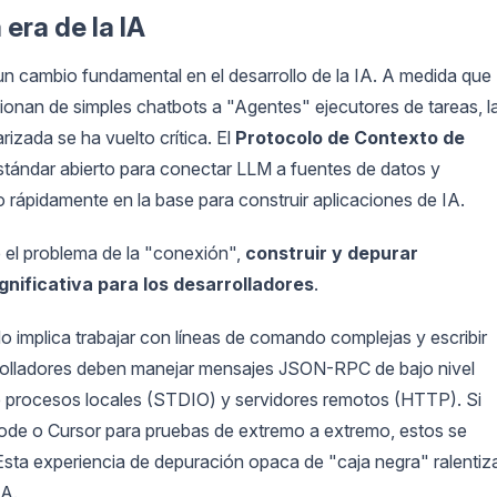
 era de la IA
un cambio fundamental en el desarrollo de la IA. A medida que
onan de simples chatbots a "Agentes" ejecutores de tareas, l
izada se ha vuelto crítica. El
Protocolo de Contexto de
stándar abierto para conectar LLM a fuentes de datos y
 rápidamente en la base para construir aplicaciones de IA.
e el problema de la "conexión",
construir y depurar
nificativa para los desarrolladores
.
implica trabajar con líneas de comando complejas y escribir
sarrolladores deben manejar mensajes JSON-RPC de bajo nivel
re procesos locales (STDIO) y servidores remotos (HTTP). Si
ode o Cursor para pruebas de extremo a extremo, estos se
Esta experiencia de depuración opaca de "caja negra" ralentiz
IA.