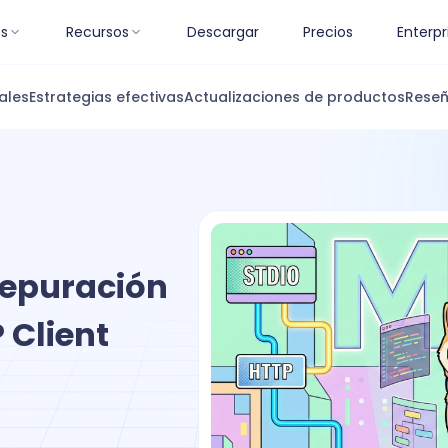
es
Recursos
Descargar
Precios
Enterpr
ales
Estrategias efectivas
Actualizaciones de productos
Reseñ
Depuración
 Client