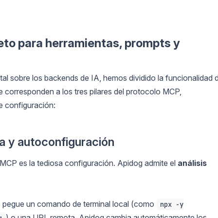
eto para herramientas, prompts y
otal sobre los backends de IA, hemos dividido la funcionalidad 
e corresponden a los tres pilares del protocolo MCP,
 configuración:
a y autoconfiguración
 MCP es la tediosa configuración. Apidog admite el
análisis
 pegue un comando de terminal local (como
npx -y
) o una URL remota, Apidog cambia automáticamente los