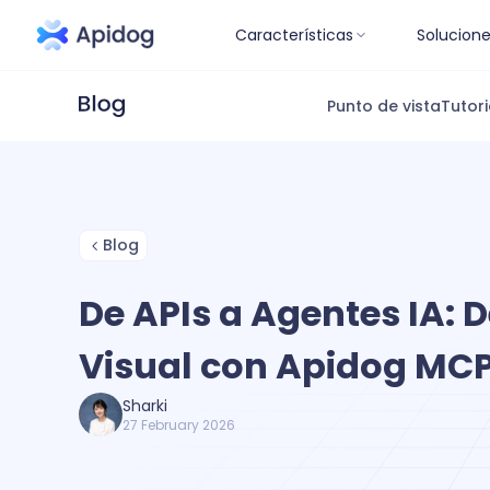
Características
Solucion
Punto de vista
Tutori
Blog
De APIs a Agentes IA: 
Visual con Apidog MCP
Sharki
27 February 2026