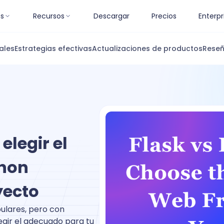
es
Recursos
Descargar
Precios
Enterpr
ales
Estrategias efectivas
Actualizaciones de productos
Reseñ
elegir el
thon
yecto
ulares, pero con
egir el adecuado para tu