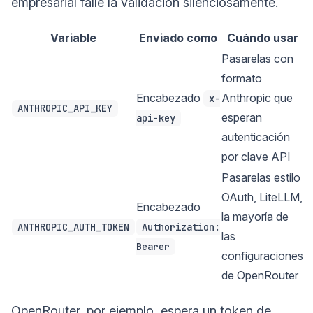
empresarial falle la validación silenciosamente.
Variable
Enviado como
Cuándo usar
Pasarelas con
formato
Encabezado
Anthropic que
x-
ANTHROPIC_API_KEY
esperan
api-key
autenticación
por clave API
Pasarelas estilo
OAuth, LiteLLM,
Encabezado
la mayoría de
ANTHROPIC_AUTH_TOKEN
Authorization:
las
Bearer
configuraciones
de OpenRouter
OpenRouter, por ejemplo, espera un token de