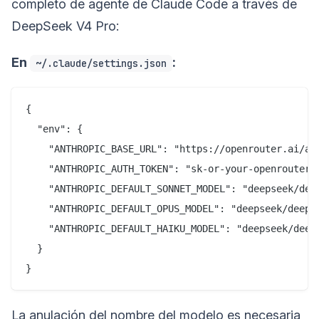
completo de agente de Claude Code a través de
DeepSeek V4 Pro:
En
:
~/.claude/settings.json
{

  "env": {

    "ANTHROPIC_BASE_URL": "https://openrouter.ai/api
    "ANTHROPIC_AUTH_TOKEN": "sk-or-your-openrouter-k
    "ANTHROPIC_DEFAULT_SONNET_MODEL": "deepseek/deep
    "ANTHROPIC_DEFAULT_OPUS_MODEL": "deepseek/deepse
    "ANTHROPIC_DEFAULT_HAIKU_MODEL": "deepseek/deeps
  }

La anulación del nombre del modelo es necesaria