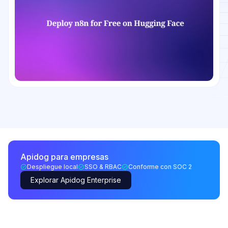
Apidog para empresas
Despliegue local
SSO & RBAC
Conforme con SOC 2
Explorar Apidog Enterprise