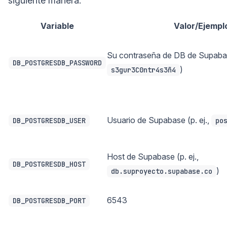
siguiente manera:
Variable
Valor/Ejempl
Su contraseña de DB de Supabase
DB_POSTGRESDB_PASSWORD
)
s3gur3C0ntr4s3ñ4
Usuario de Supabase (p. ej.,
DB_POSTGRESDB_USER
po
Host de Supabase (p. ej.,
DB_POSTGRESDB_HOST
)
db.suproyecto.supabase.co
6543
DB_POSTGRESDB_PORT