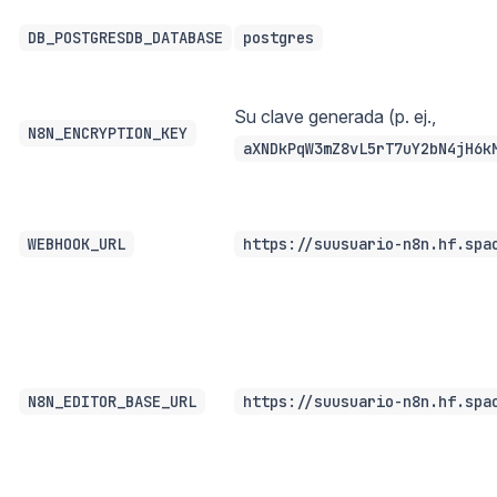
DB_POSTGRESDB_DATABASE
postgres
Su clave generada (p. ej.,
N8N_ENCRYPTION_KEY
aXNDkPqW3mZ8vL5rT7uY2bN4jH6k
WEBHOOK_URL
https://suusuario-n8n.hf.spa
N8N_EDITOR_BASE_URL
https://suusuario-n8n.hf.spa