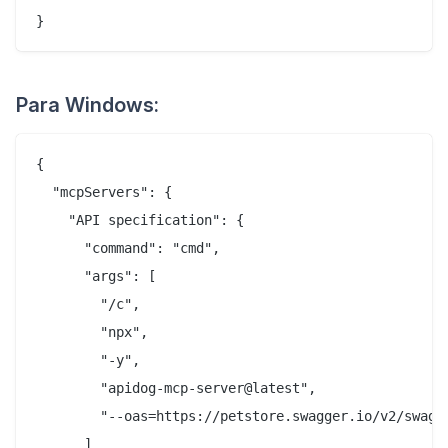
}
Para Windows:
{

  "mcpServers": {

    "API specification": {

      "command": "cmd",

      "args": [

        "/c",

        "npx",

        "-y",

        "apidog-mcp-server@latest",

        "--oas=https://petstore.swagger.io/v2/swagge
      ]
