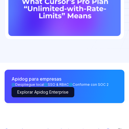
Apidog para empresas
Despliegue local
SSO & RBAC
Conforme con SOC 2
Explorar Apidog Enterprise