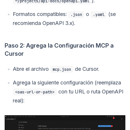
).
~/projects/api-docs/openapi.yaml
Formatos compatibles:
o
(se
.json
.yaml
recomienda OpenAPI 3.x).
Paso 2: Agrega la Configuración MCP a
Cursor
Abre el archivo
de Cursor.
mcp.json
Agrega la siguiente configuración (reemplaza
con tu URL o ruta OpenAPI
<oas-url-or-path>
real):