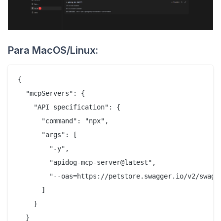
Para MacOS/Linux:
{

  "mcpServers": {

    "API specification": {

      "command": "npx",

      "args": [

        "-y",

        "apidog-mcp-server@latest",

        "--oas=https://petstore.swagger.io/v2/swagge
      ]

    }

  }
