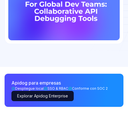
Apidog para empresas
Despliegue local
SSO & RBAC
Conforme con SOC 2
Explorar Apidog Enterprise