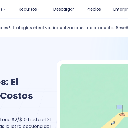
es
Recursos
Descargar
Precios
Enterpr
ales
Estrategias efectivas
Actualizaciones de productos
Reseñ
: El
 Costos
orio $2/$10 hasta el 31
s la letra pequeña del