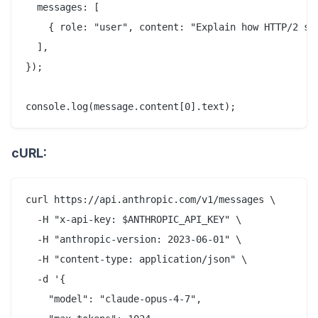
  messages: [

    { role: "user", content: "Explain how HTTP/2 ser
  ],

});

cURL:
curl https://api.anthropic.com/v1/messages \

  -H "x-api-key: $ANTHROPIC_API_KEY" \

  -H "anthropic-version: 2023-06-01" \

  -H "content-type: application/json" \

  -d '{

    "model": "claude-opus-4-7",
