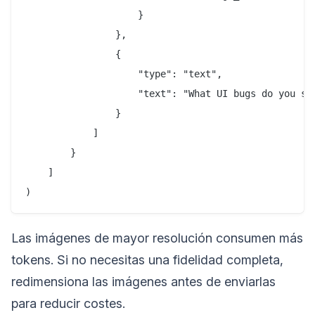
                    }

                },

                {

                    "type": "text",

                    "text": "What UI bugs do you see
                }

            ]

        }

    ]

Las imágenes de mayor resolución consumen más
tokens. Si no necesitas una fidelidad completa,
redimensiona las imágenes antes de enviarlas
para reducir costes.