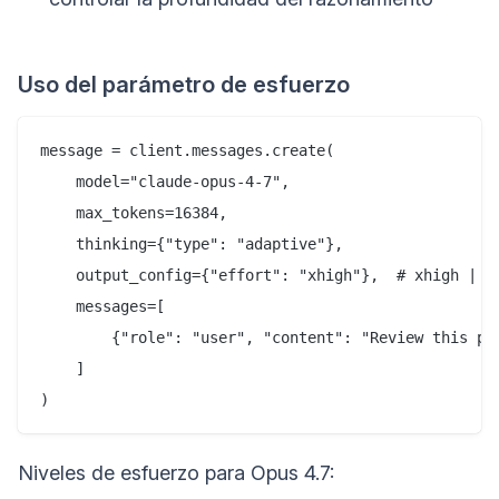
Uso del parámetro de esfuerzo
message = client.messages.create(

    model="claude-opus-4-7",

    max_tokens=16384,

    thinking={"type": "adaptive"},

    output_config={"effort": "xhigh"},  # xhigh | hi
    messages=[

        {"role": "user", "content": "Review this pul
    ]

Niveles de esfuerzo para Opus 4.7: