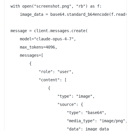
with open("screenshot.png", "rb") as f:

    image_data = base64.standard_b64encode(f.read())
message = client.messages.create(

    model="claude-opus-4-7",

    max_tokens=4096,

    messages=[

        {

            "role": "user",

            "content": [

                {

                    "type": "image",

                    "source": {

                        "type": "base64",

                        "media_type": "image/png",

                        "data": image_data
