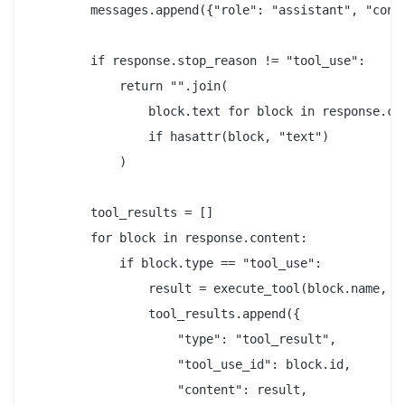
        messages.append({"role": "assistant", "conte
        if response.stop_reason != "tool_use":

            return "".join(

                block.text for block in response.con
                if hasattr(block, "text")

            )

        tool_results = []

        for block in response.content:

            if block.type == "tool_use":

                result = execute_tool(block.name, bl
                tool_results.append({

                    "type": "tool_result",

                    "tool_use_id": block.id,

                    "content": result,
