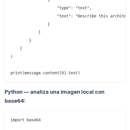
                    "type": "text",

                    "text": "Describe this architec
                }

            ]

        }

    ]

)

Python — analiza una imagen local con
base64:
import base64
