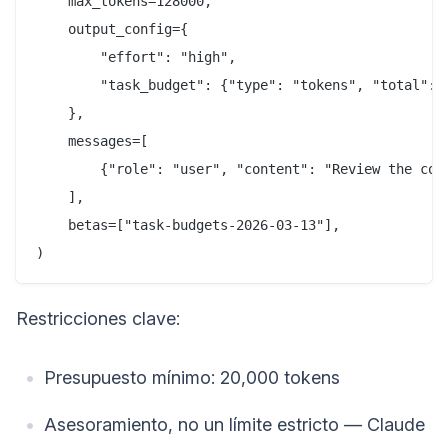
    max_tokens=128000,

    output_config={

        "effort": "high",

        "task_budget": {"type": "tokens", "total": 1
    },

    messages=[

        {"role": "user", "content": "Review the code
    ],

    betas=["task-budgets-2026-03-13"],

Restricciones clave:
Presupuesto mínimo: 20,000 tokens
Asesoramiento, no un límite estricto — Claude