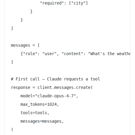
            "required": ["city"]

        }

    }

]

messages = [

    {"role": "user", "content": "What's the weather 
]

# First call — Claude requests a tool

response = client.messages.create(

    model="claude-opus-4-7",

    max_tokens=1024,

    tools=tools,

    messages=messages,

)
