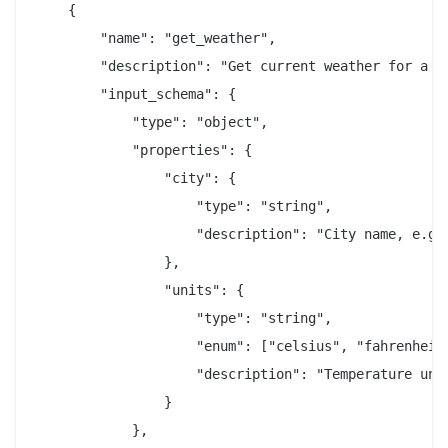
    {

        "name": "get_weather",

        "description": "Get current weather for a c
        "input_schema": {

            "type": "object",

            "properties": {

                "city": {

                    "type": "string",

                    "description": "City name, e.g. 
                },

                "units": {

                    "type": "string",

                    "enum": ["celsius", "fahrenheit"
                    "description": "Temperature unit
                }

            },
