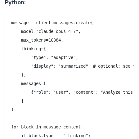
Python:
message = client.messages.create(

    model="claude-opus-4-7",

    max_tokens=16384,

    thinking={

        "type": "adaptive",

        "display": "summarized"  # optional: see thi
    },

    messages=[

        {"role": "user", "content": "Analyze this a
    ]

)

for block in message.content:

    if block.type == "thinking":
