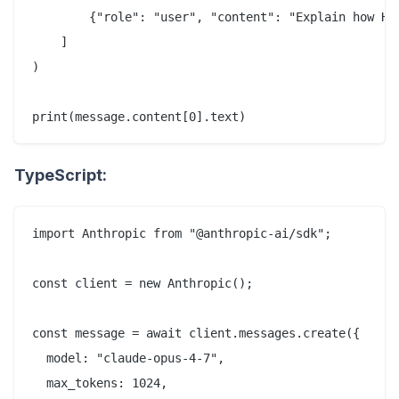
        {"role": "user", "content": "Explain how HTT
    ]

)

TypeScript:
import Anthropic from "@anthropic-ai/sdk";

const client = new Anthropic();

const message = await client.messages.create({

  model: "claude-opus-4-7",

  max_tokens: 1024,
