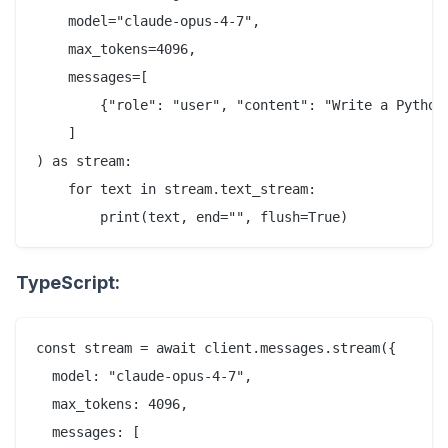
    model="claude-opus-4-7",

    max_tokens=4096,

    messages=[

        {"role": "user", "content": "Write a Python 
    ]

) as stream:

    for text in stream.text_stream:

TypeScript:
const stream = await client.messages.stream({

  model: "claude-opus-4-7",

  max_tokens: 4096,

  messages: [
