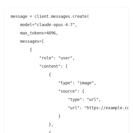
message = client.messages.create(

    model="claude-opus-4-7",

    max_tokens=4096,

    messages=[

        {

            "role": "user",

            "content": [

                {

                    "type": "image",

                    "source": {

                        "type": "url",

                        "url": "https://example.com/
                    }

                },

                {
