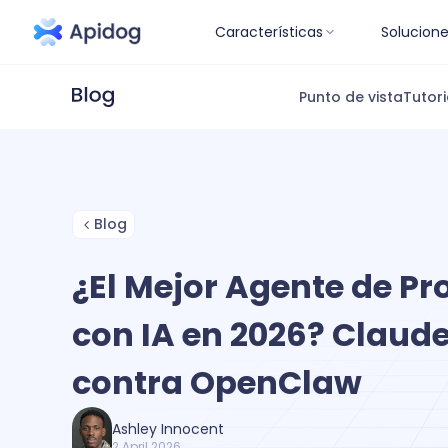
Características
Solucion
Punto de vista
Tutori
Blog
¿El Mejor Agente de P
con IA en 2026? Claud
contra OpenClaw
Ashley Innocent
2 April 2026