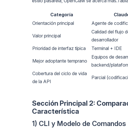
estilo pasarela, OpenClaw se acerca más.Tabl
Categoría
Claud
Orientación principal
Agente de codifi
Calidad del flujo d
Valor principal
desarrollador
Prioridad de interfaz típica
Terminal + IDE
Equipos de desarr
Mejor adoptante temprano
backend/platafo
Cobertura del ciclo de vida
Parcial (codificac
de la API
Sección Principal 2: Compara
Característica
1) CLI y Modelo de Comandos