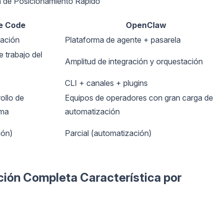
a de Posicionamiento Rápido
e Code
OpenClaw
cación
Plataforma de agente + pasarela
e trabajo del
Amplitud de integración y orquestación
CLI + canales + plugins
ollo de
Equipos de operadores con gran carga de
rma
automatización
ión)
Parcial (automatización)
ción Completa Característica por