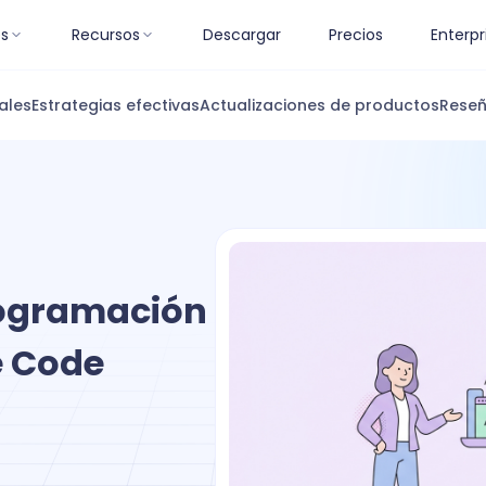
es
Recursos
Descargar
Precios
Enterpr
ales
Estrategias efectivas
Actualizaciones de productos
Reseñ
rogramación
e Code