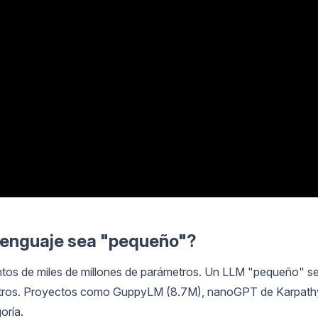
lenguaje sea "pequeño"?
os de miles de millones de parámetros. Un LLM "pequeño" s
etros. Proyectos como GuppyLM (8.7M), nanoGPT de Karpath
oría.