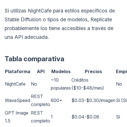
Si utilizas NightCafe para estilos específicos de
Stable Diffusion o tipos de modelos, Replicate
probablemente los tiene accesibles a través de
una API adecuada.
Tabla comparativa
Plataforma
API
Modelos
Precios
Empr
~10
Créditos
NightCafe
No
No
populares
($10-$48/mes)
REST
WaveSpeed
600+
$0.03-$0.30/imagen
Sí (S
completo
GPT Image
REST
1
$0.04-$0.08
Sí
1.5
completo