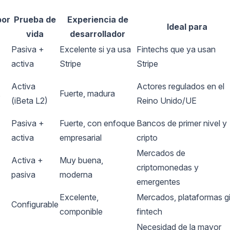
por
Prueba de
Experiencia de
Ideal para
vida
desarrollador
Pasiva +
Excelente si ya usa
Fintechs que ya usan
activa
Stripe
Stripe
Activa
Actores regulados en el
,
Fuerte, madura
(iBeta L2)
Reino Unido/UE
Pasiva +
Fuerte, con enfoque
Bancos de primer nivel y
activa
empresarial
cripto
Mercados de
Activa +
Muy buena,
criptomonedas y
pasiva
moderna
emergentes
Excelente,
Mercados, plataformas gi
Configurable
componible
fintech
Necesidad de la mayor