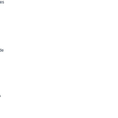
 es
de
A