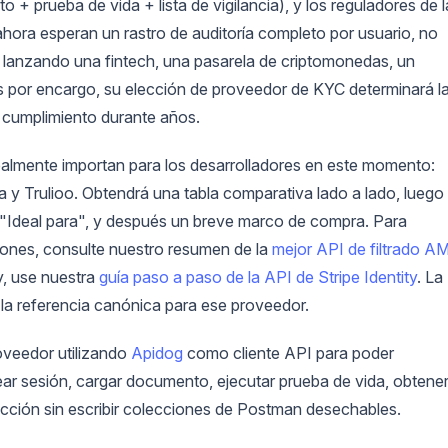
+ prueba de vida + lista de vigilancia), y los reguladores de l
 ahora esperan un rastro de auditoría completo por usuario, no
 lanzando una fintech, una pasarela de criptomonedas, un
os por encargo, su elección de proveedor de KYC determinará l
e cumplimiento durante años.
ealmente importan para los desarrolladores en este momento:
a y Trulioo. Obtendrá una tabla comparativa lado a lado, luego
e "Ideal para", y después un breve marco de compra. Para
ciones, consulte nuestro resumen de la
mejor API de filtrado A
ty, use nuestra
guía paso a paso de la API de Stripe Identity
. La
la referencia canónica para ese proveedor.
oveedor utilizando
Apidog
como cliente API para poder
rear sesión, cargar documento, ejecutar prueba de vida, obtene
cción sin escribir colecciones de Postman desechables.