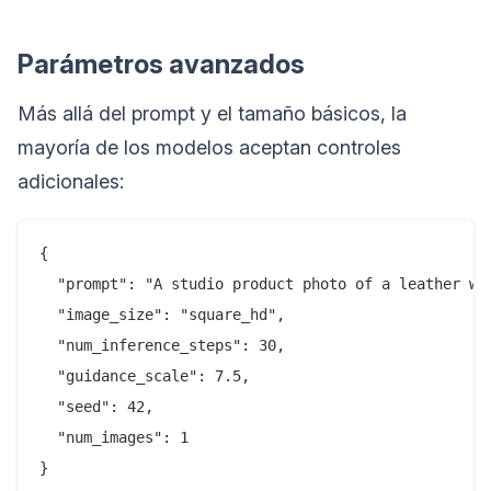
Parámetros avanzados
Más allá del prompt y el tamaño básicos, la
mayoría de los modelos aceptan controles
adicionales:
{

  "prompt": "A studio product photo of a leather wal
  "image_size": "square_hd",

  "num_inference_steps": 30,

  "guidance_scale": 7.5,

  "seed": 42,

  "num_images": 1
