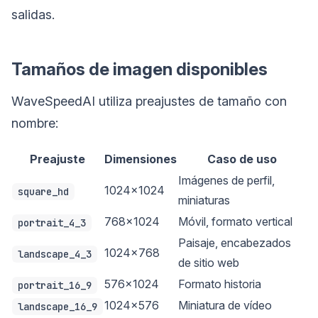
salidas.
Tamaños de imagen disponibles
WaveSpeedAI utiliza preajustes de tamaño con
nombre:
Preajuste
Dimensiones
Caso de uso
Imágenes de perfil,
1024×1024
square_hd
miniaturas
768×1024
Móvil, formato vertical
portrait_4_3
Paisaje, encabezados
1024×768
landscape_4_3
de sitio web
576×1024
Formato historia
portrait_16_9
1024×576
Miniatura de vídeo
landscape_16_9