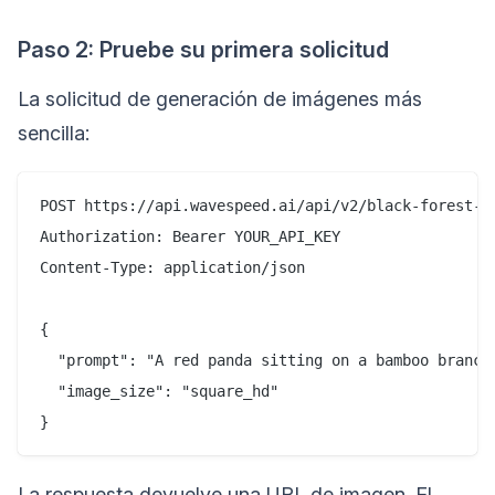
Paso 2: Pruebe su primera solicitud
La solicitud de generación de imágenes más
sencilla:
POST https://api.wavespeed.ai/api/v2/black-forest-la
Authorization: Bearer YOUR_API_KEY

Content-Type: application/json

{

  "prompt": "A red panda sitting on a bamboo branch,
  "image_size": "square_hd"

La respuesta devuelve una URL de imagen. El