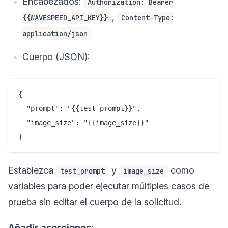
Encabezados:
Authorization: Bearer
,
{{WAVESPEED_API_KEY}}
Content-Type:
application/json
Cuerpo (JSON):
{

  "prompt": "{{test_prompt}}",

  "image_size": "{{image_size}}"

Establezca
y
como
test_prompt
image_size
variables para poder ejecutar múltiples casos de
prueba sin editar el cuerpo de la solicitud.
Añadir aserciones: