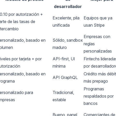
desarrollador
0.10 por autorización +
Excelente, pila
Equipos que ya
arte de las tasas de
unificada
usan Stripe
ntercambio
Empresas con
ersonalizado, basado en
Sólido, sandbox
reglas
olumen
maduro
personalizadas
iveles por tarjeta + por
API-first, UI
Fintechs liderada
utorización
mínima
por desarrollador
ersonalizado, basado en
Crédito más débi
API GraphQL
rograma
más prepago
Programas
ersonalizado para
Tradicional,
respaldados por
mpresas
estable
bancos
Bueno, panel
Comerciantes de 