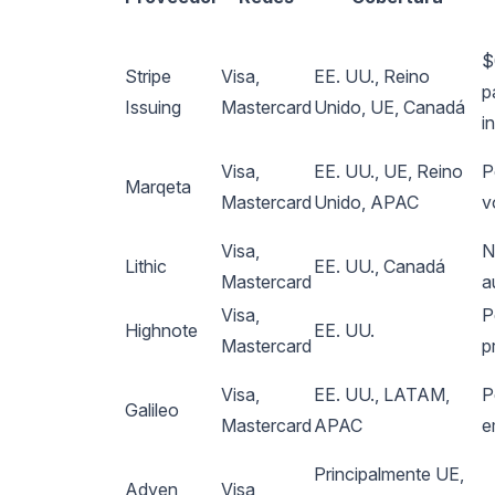
$
Stripe
Visa,
EE. UU., Reino
p
Issuing
Mastercard
Unido, UE, Canadá
i
Visa,
EE. UU., UE, Reino
P
Marqeta
Mastercard
Unido, APAC
v
Visa,
N
Lithic
EE. UU., Canadá
Mastercard
a
Visa,
P
Highnote
EE. UU.
Mastercard
p
Visa,
EE. UU., LATAM,
P
Galileo
Mastercard
APAC
e
Principalmente UE,
Adyen
Visa,