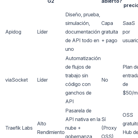
G2
abierto?
preci
Diseño, prueba,
simulación,
Capa
SaaS
Apidog
Líder
documentación
gratuita
por
de API todo en
+ pago
usuari
uno
Automatización
de flujos de
Plan d
trabajo sin
entrad
viaSocket
Líder
No
código con
de
ganchos de
$50/m
API
Pasarela de
OSS
API nativa en la
Sí
Alto
gratuit
Traefik Labs
nube +
(Proxy
Rendimiento
Hub d
gobernanza
OSS)