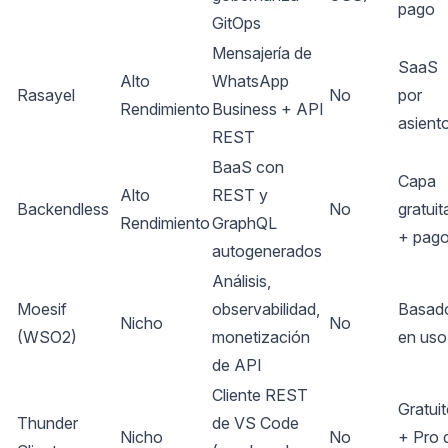
pago
GitOps
Mensajería de
SaaS
Alto
WhatsApp
Rasayel
No
por
Rendimiento
Business + API
asient
REST
BaaS con
Capa
Alto
REST y
Backendless
No
gratuit
Rendimiento
GraphQL
+ pag
autogenerados
Análisis,
Moesif
observabilidad,
Basad
Nicho
No
(WSO2)
monetización
en uso
de API
Cliente REST
Gratui
Thunder
de VS Code
Nicho
No
+ Pro 