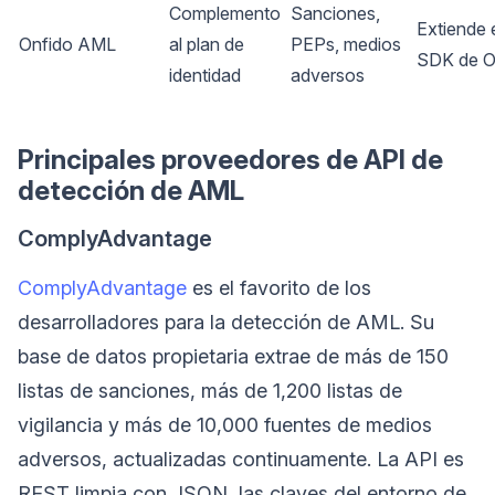
Complemento
Sanciones,
Extiende 
Onfido AML
al plan de
PEPs, medios
SDK de O
identidad
adversos
Principales proveedores de API de
detección de AML
ComplyAdvantage
ComplyAdvantage
es el favorito de los
desarrolladores para la detección de AML. Su
base de datos propietaria extrae de más de 150
listas de sanciones, más de 1,200 listas de
vigilancia y más de 10,000 fuentes de medios
adversos, actualizadas continuamente. La API es
REST limpia con JSON, las claves del entorno de