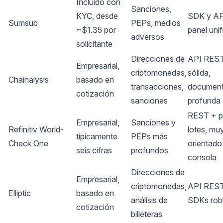
Incluido con
Sanciones,
KYC, desde
SDK y AP
Sumsub
PEPs, medios
~$1.35 por
panel uni
adversos
solicitante
Direcciones de
API RES
Empresarial,
criptomonedas,
sólida,
Chainalysis
basado en
transacciones,
document
cotización
sanciones
profunda
REST + p
Empresarial,
Sanciones y
Refinitiv World-
lotes, mu
típicamente
PEPs más
Check One
orientado
seis cifras
profundos
consola
Direcciones de
Empresarial,
criptomonedas,
API RES
Elliptic
basado en
análisis de
SDKs rob
cotización
billeteras