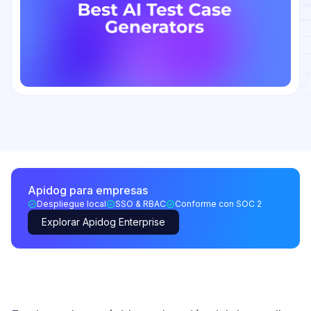
Apidog para empresas
Despliegue local
SSO & RBAC
Conforme con SOC 2
Explorar Apidog Enterprise