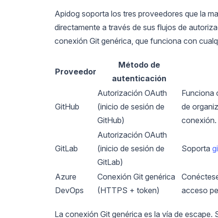
Apidog soporta los tres proveedores que la may
directamente a través de sus flujos de autori
conexión Git genérica, que funciona con cualq
Método de
Proveedor
autenticación
Autorización OAuth
Funciona c
GitHub
(inicio de sesión de
de organiz
GitHub)
conexión.
Autorización OAuth
GitLab
(inicio de sesión de
Soporta
g
GitLab)
Azure
Conexión Git genérica
Conéctese
DevOps
(HTTPS + token)
acceso per
La conexión Git genérica es la vía de escape. 