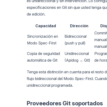
es unidireccional y sin intervención. Lo confi
especificaciones en Git sin que usted tenga qu
de edición.
Capacidad
Dirección
Dis
Commit
Sincronización en
Bidireccional
manual,
Modo Spec-First
(push y pull)
manual
Copia de seguridad
Unidireccional
Progra
automática de Git
(Apidog → Git)
de hora
Tenga esta distinción en cuenta para el resto 
flujo bidireccional del Modo Spec-First. Cuan
unidireccional programada.
Proveedores Git soportados