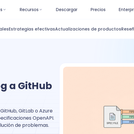
es
Recursos
Descargar
Precios
Enterpr
ales
Estrategias efectivas
Actualizaciones de productos
Reseñ
g a GitHub
 GitHub, GitLab o Azure
pecificaciones OpenAPI.
olución de problemas.