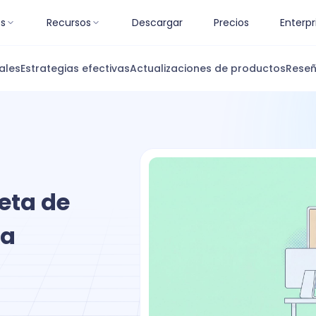
es
Recursos
Descargar
Precios
Enterpr
ales
Estrategias efectivas
Actualizaciones de productos
Reseñ
eta de
ra