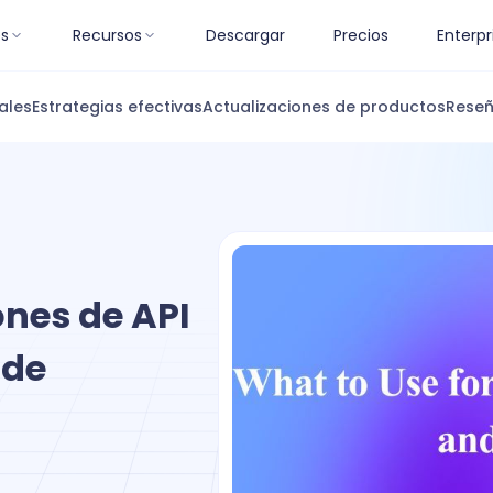
es
Recursos
Descargar
Precios
Enterpr
ales
Estrategias efectivas
Actualizaciones de productos
Reseñ
ones de API
 de