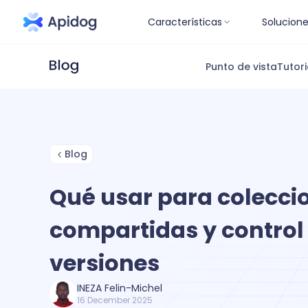
Características
Solucion
Punto de vista
Tutori
Blog
Qué usar para colecci
compartidas y control
versiones
INEZA Felin-Michel
16 December 2025