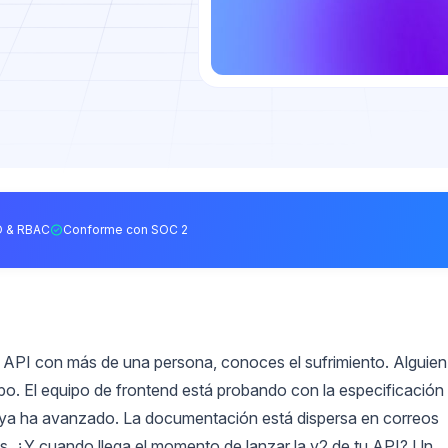
 & RBAC
Conforme con SOC 2
 API con más de una persona, conoces el sufrimiento. Alguien
uipo. El equipo de frontend está probando con la especificación
 ya ha avanzado. La documentación está dispersa en correos
. ¿Y cuando llega el momento de lanzar la v2 de tu API? Un