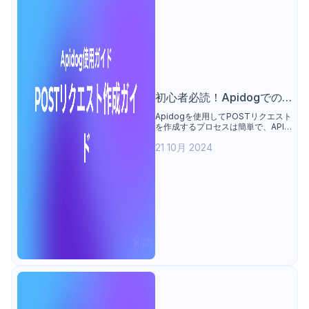
初心者必読！Apidogでの
POSTリクエスト作成法
Apidogを使用してPOSTリクエスト
を作成するプロセスは簡単で、API
開発とテストを合理化する幅広い機
21 10月 2024
能を提供します。初心者から経験豊
富な開発者まで、Apidogは強力な
ツールとして役立ちます。