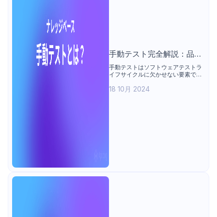
手動テスト完全解説：品質
を保証する最後の砦
手動テストはソフトウェアテストラ
イフサイクルに欠かせない要素であ
り、アプリケーションの品質、使い
18 10月 2024
やすさ、機能を保証します。自動化
の利点がある一方で、手動テストは
機械では得られない貴重な洞察と創
造性を提供し、包括的なテスト戦略
として重要です。