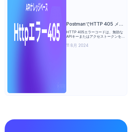
PostmanでHTTP 405 メソ
ッドなしエラーを修正する
HTTP 405エラーコードは、無効な
APIキーまたはアクセストークンを
方法
使用してサーバーにアクセスしよう
11 8月 2024
とすると発生します。この記事で
は、405エラーについて学び、それ
を修正する方法について、段階的に
解説します。