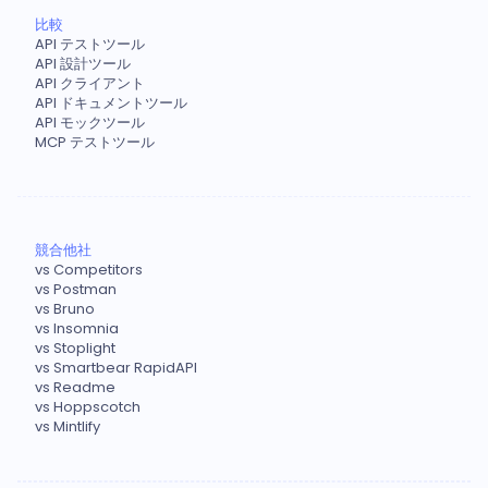
比較
API テストツール
API 設計ツール
API クライアント
API ドキュメントツール
API モックツール
MCP テストツール
競合他社
vs Competitors
vs Postman
vs Bruno
vs Insomnia
vs Stoplight
vs Smartbear RapidAPI
vs Readme
vs Hoppscotch
vs Mintlify