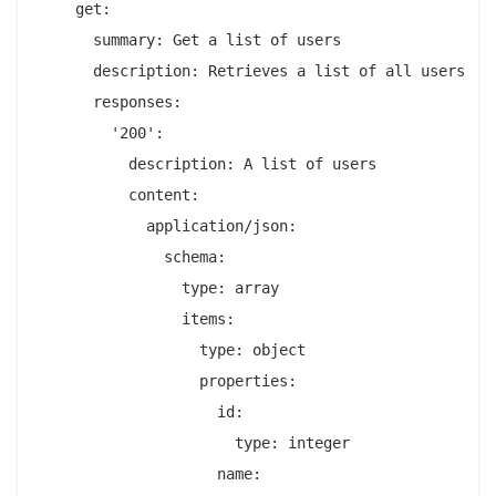
    get:

      summary: Get a list of users

      description: Retrieves a list of all users

      responses:

        '200':

          description: A list of users

          content:

            application/json:

              schema:

                type: array

                items:

                  type: object

                  properties:

                    id:

                      type: integer

                    name:
