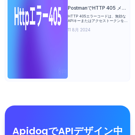
PostmanでHTTP 405 メソ
ッドなしエラーを修正する
HTTP 405エラーコードは、無効な
APIキーまたはアクセストークンを
方法
使用してサーバーにアクセスしよう
11 8月 2024
とすると発生します。この記事で
は、405エラーについて学び、それ
を修正する方法について、段階的に
解説します。
ApidogでAPIデザイン中