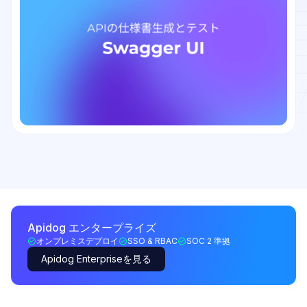
Apidog エンタープライズ
オンプレミスデプロイ
SSO & RBAC
SOC 2 準拠
Apidog Enterpriseを見る