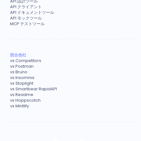
API 設計ツール
API クライアント
API ドキュメントツール
API モックツール
MCP テストツール
競合他社
vs Competitors
vs Postman
vs Bruno
vs Insomnia
vs Stoplight
vs Smartbear RapidAPI
vs Readme
vs Hoppscotch
vs Mintlify