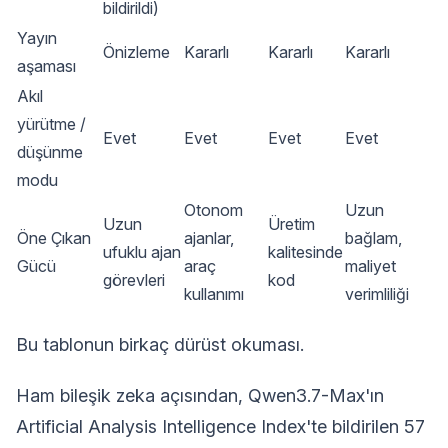
bildirildi)
Yayın
Önizleme
Kararlı
Kararlı
Kararlı
aşaması
Akıl
yürütme /
Evet
Evet
Evet
Evet
düşünme
modu
Otonom
Uzun
Uzun
Üretim
Öne Çıkan
ajanlar,
bağlam,
ufuklu ajan
kalitesinde
Gücü
araç
maliyet
görevleri
kod
kullanımı
verimliliği
Bu tablonun birkaç dürüst okuması.
Ham bileşik zeka açısından, Qwen3.7-Max'ın
Artificial Analysis Intelligence Index'te bildirilen 57