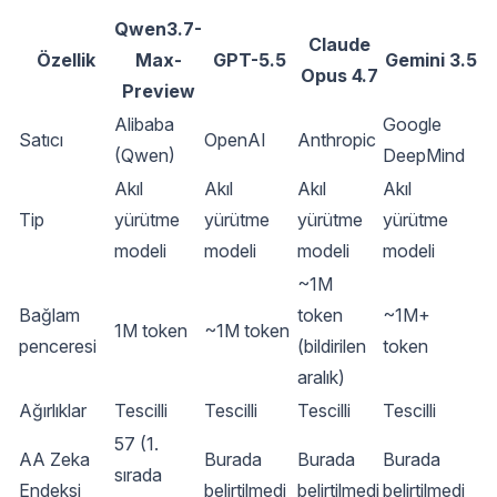
Qwen3.7-
Claude
Özellik
Max-
GPT-5.5
Gemini 3.5
Opus 4.7
Preview
Alibaba
Google
Satıcı
OpenAI
Anthropic
(Qwen)
DeepMind
Akıl
Akıl
Akıl
Akıl
Tip
yürütme
yürütme
yürütme
yürütme
modeli
modeli
modeli
modeli
~1M
Bağlam
token
~1M+
1M token
~1M token
penceresi
(bildirilen
token
aralık)
Ağırlıklar
Tescilli
Tescilli
Tescilli
Tescilli
57 (1.
AA Zeka
Burada
Burada
Burada
sırada
Endeksi
belirtilmedi
belirtilmedi
belirtilmedi