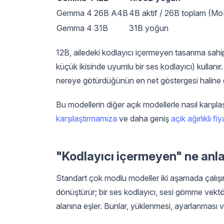
Gemma 4 26B A4B
4B aktif / 26B toplam (Mo
Gemma 4 31B
31B yoğun
12B, ailedeki kodlayıcı içermeyen tasarıma sahip
küçük ikisinde uyumlu bir ses kodlayıcı) kullanı
nereye götürdüğünün en net göstergesi haline ge
Bu modellerin diğer açık modellerle nasıl karşılaş
karşılaştırmamıza
ve daha geniş
açık ağırlıklı f
"Kodlayıcı içermeyen" ne anl
Standart çok modlu modeller iki aşamada çalışır
dönüştürür; bir ses kodlayıcı, sesi gömme vektör
alanına eşler. Bunlar, yüklenmesi, ayarlanması v