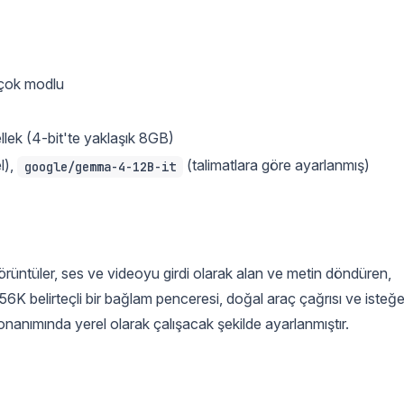
 çok modlu
lek (4-bit'te yaklaşık 8GB)
l),
(talimatlara göre ayarlanmış)
google/gemma-4-12B-it
ntüler, ses ve videoyu girdi olarak alan ve metin döndüren,
256K belirteçli bir bağlam penceresi, doğal araç çağrısı ve isteğ
onanımında yerel olarak çalışacak şekilde ayarlanmıştır.