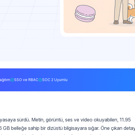
ağıtım
SSO ve RBAC
SOC 2 Uyumlu
asaya sürdü. Metin, görüntü, ses ve video okuyabilen, 11.95
 16 GB belleğe sahip bir dizüstü bilgisayara sığar. Öne çıkan deta