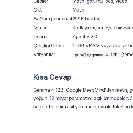
Girdiler
Metin, görüntü, ses, video
Çıktı
Metin
Bağlam penceresi
256K belirteç
Mimari
Kodlayıcı içermeyen birleşik
Lisans
Apache 2.0
Çalıştığı Ortam
16GB VRAM veya birleşik bel
Varyantlar
(teme
google/gemma-4-12B
Kısa Cevap
Gemma 4 12B, Google DeepMind'dan metin, görü
yoğun, 12 milyar parametreli açık bir modeldir. 
bağlı adım adım akıl yürütme modu ile tüketici d