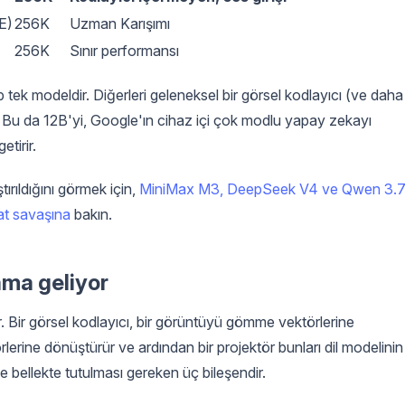
E)
256K
Uzman Karışımı
256K
Sınır performansı
 tek modeldir. Diğerleri geleneksel bir görsel kodlayıcı (ve daha
r. Bu da 12B'yi, Google'ın cihaz içi çok modlu yapay zekayı
tirir.
tırıldığını görmek için,
MiniMax M3, DeepSeek V4 ve Qwen 3.
iyat savaşına
bakın.
ama geliyor
. Bir görsel kodlayıcı, bir görüntüyü gömme vektörlerine
lerine dönüştürür ve ardından bir projektör bunları dil modelinin
e bellekte tutulması gereken üç bileşendir.