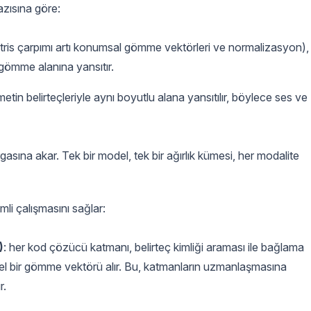
azısına göre:
atris çarpımı artı konumsal gömme vektörleri ve normalizasyon),
ömme alanına yansıtır.
 metin belirteçleriyle aynı boyutlu alana yansıtılır, böylece ses ve
asına akar. Tek bir model, tek bir ağırlık kümesi, her modalite
li çalışmasını sağlar:
)
: her kod çözücü katmanı, belirteç kimliği araması ile bağlama
özel bir gömme vektörü alır. Bu, katmanların uzmanlaşmasına
r.