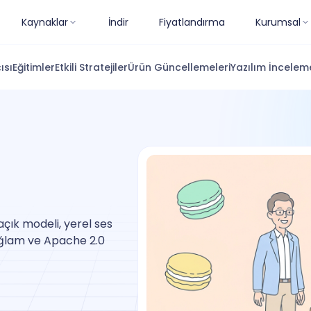
Kaynaklar
İndir
Fiyatlandırma
Kurumsal
ısı
Eğitimler
Etkili Stratejiler
Ürün Güncellemeleri
Yazılım İnceleme
çık modeli, yerel ses
ağlam ve Apache 2.0