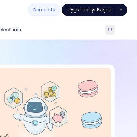
Uygulamayı Başlat
Demo İste
leri
Tümü