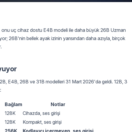
gle, onu uç cihaz dostu E4B modeli ile daha büyük 26B Uzman
yor; 26B'nin bellek ayak izinin yarısından daha azıyla, birçok
.
yuyor
B, E4B, 26B ve 31B modelleri 31 Mart 2026'da geldi. 12B, 3
:
Bağlam
Notlar
128K
Cihazda, ses girişi
128K
Kompakt, ses girişi
256K
Kodlayıcı içermeyen, ses girişi