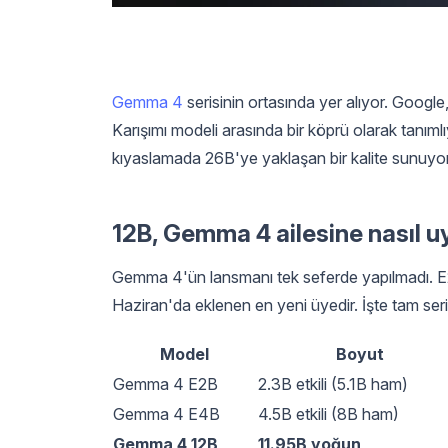
Gemma 4
serisinin ortasında yer alıyor. Goo
Karışımı modeli arasında bir köprü olarak tanımlı
kıyaslamada 26B'ye yaklaşan bir kalite sunuyor
12B, Gemma 4 ailesine nasıl u
Gemma 4'ün lansmanı tek seferde yapılmadı. E2
Haziran'da eklenen en yeni üyedir. İşte tam seri
Model
Boyut
Gemma 4 E2B
2.3B etkili (5.1B ham)
Gemma 4 E4B
4.5B etkili (8B ham)
Gemma 4 12B
11.95B yoğun