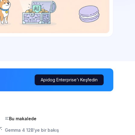
Apidog Enterprise'ı Keşfedin
Bu makalede
y:
Gemma 4 12B'ye bir bakış