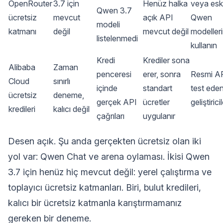
OpenRouter
3.7 için
Henüz halka
veya esk
Qwen 3.7
ücretsiz
mevcut
açık API
Qwen
modeli
katmanı
değil
mevcut değil
modelleri
listelenmedi
kullanın
Kredi
Krediler sona
Alibaba
Zaman
penceresi
erer, sonra
Resmi AP
Cloud
sınırlı
içinde
standart
test ede
ücretsiz
deneme,
gerçek API
ücretler
geliştirici
kredileri
kalıcı değil
çağrıları
uygulanır
Desen açık. Şu anda gerçekten ücretsiz olan iki
yol var: Qwen Chat ve arena oylaması. İkisi Qwen
3.7 için henüz hiç mevcut değil: yerel çalıştırma ve
toplayıcı ücretsiz katmanları. Biri, bulut kredileri,
kalıcı bir ücretsiz katmanla karıştırmamanız
gereken bir deneme.