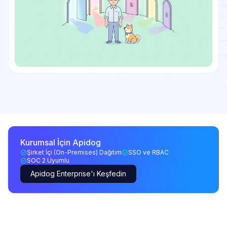
Kurumsal İçin Apidog
Şirket İçi (On-Premises) Dağıtım
SSO ve RBAC
SOC 2 Uyumlu
Apidog Enterprise'ı Keşfedin