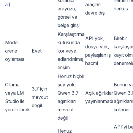
kullanıcı
hemen h
ai
)
araçları
arayüzü,
herkes
devre dışı
görsel ve
belge girişi
Karşılaştırma
API yok,
Birebir
Model
kutusunda
dosya yok,
karşılaştı
arena
Evet
kör veya
paylaşılan iş
kayıt ol
oylaması
adlandırılmış
hacmi
denemel
erişim
Henüz hiçbir
Ollama
şey yok;
Bunun ye
3.7 için
veya LM
Qwen 3.7
Açık ağırlıklar
Qwen 3.6
mevcut
Studio ile
ağırlıkları
yayınlanmadı
ağırlıkları
değil
yerel olarak
mevcut
kullanın
değil
API'yi be
Henüz