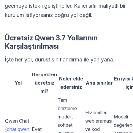
geçmeye istekli geliştiriciler. Kalıcı sıfır maliyetli bir
kurulum istiyorsanız doğru yol değil.
Ücretsiz Qwen 3.7 Yollarının
Karşılaştırılması
İşte her yol, dürüst sınıflandırma ile yan yana.
Gerçekten
Neler elde
En iyisi 
Yol
ücretsiz
Ana sınırlar
edersiniz
içi
mi?
Tam
önizleme
Hız limitleri;
modeli,
Modeli
Qwen Chat
web araması
sohbet
değerlen
(
chat.qwen.
Evet
ve kod