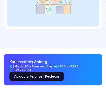
Kurumsal İçin Apidog
Şirket İçi (On-Premises) Dağıtım
SSO ve RBAC
SOC 2 Uyumlu
Apidog Enterprise'ı Keşfedin