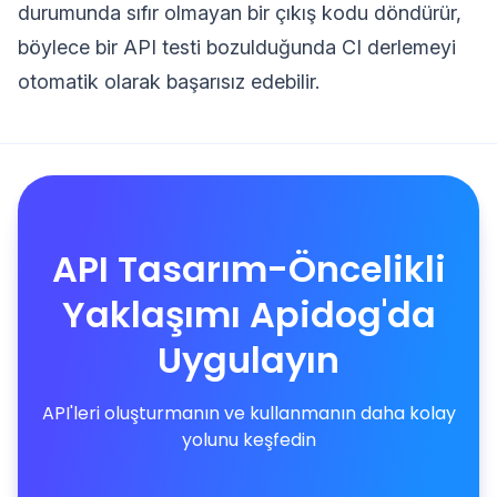
durumunda sıfır olmayan bir çıkış kodu döndürür,
böylece bir API testi bozulduğunda CI derlemeyi
otomatik olarak başarısız edebilir.
API Tasarım-Öncelikli
Yaklaşımı Apidog'da
Uygulayın
API'leri oluşturmanın ve kullanmanın daha kolay
yolunu keşfedin