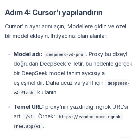
Adım 4: Cursor'ı yapılandırın
Cursor'ın ayarlarını açın, Modellere gidin ve özel
bir model ekleyin. İhtiyacınız olan alanlar:
Model adı:
. Proxy bu dizeyi
deepseek-v4-pro
doğrudan DeepSeek'e iletir, bu nedenle gerçek
bir DeepSeek model tanımlayıcısıyla
eşleşmelidir. Daha ucuz varyant için
deepseek-
kullanın.
v4-flash
Temel URL:
proxy'nin yazdırdığı ngrok URL'si
artı
. Örnek:
/v1
https://random-name.ngrok-
.
free.app/v1