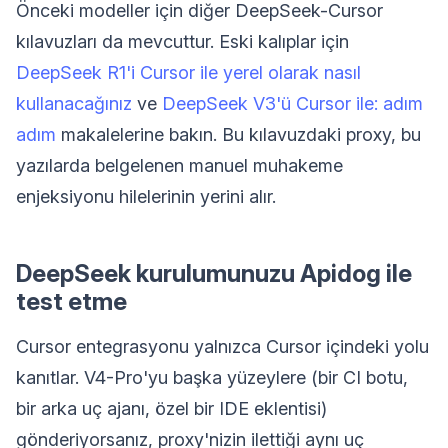
Önceki modeller için diğer DeepSeek-Cursor
kılavuzları da mevcuttur. Eski kalıplar için
DeepSeek R1'i Cursor ile yerel olarak nasıl
kullanacağınız
ve
DeepSeek V3'ü Cursor ile: adım
adım
makalelerine bakın. Bu kılavuzdaki proxy, bu
yazılarda belgelenen manuel muhakeme
enjeksiyonu hilelerinin yerini alır.
DeepSeek kurulumunuzu Apidog ile
test etme
Cursor entegrasyonu yalnızca Cursor içindeki yolu
kanıtlar. V4-Pro'yu başka yüzeylere (bir CI botu,
bir arka uç ajanı, özel bir IDE eklentisi)
gönderiyorsanız, proxy'nizin ilettiği aynı uç