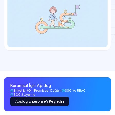
Kurumsal İçin Apidog
Şirket İçi (On-Premises) Dağıtım
SSO ve RBAC
SOC 2 Uyumlu
Apidog Enterprise'ı Keşfedin