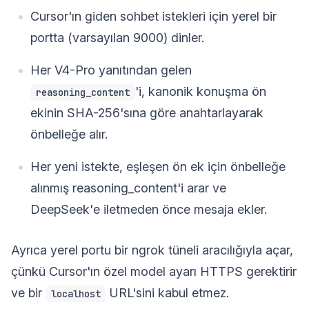
Cursor'ın giden sohbet istekleri için yerel bir
portta (varsayılan 9000) dinler.
Her V4-Pro yanıtından gelen
'i, kanonik konuşma ön
reasoning_content
ekinin SHA-256'sına göre anahtarlayarak
önbelleğe alır.
Her yeni istekte, eşleşen ön ek için önbelleğe
alınmış reasoning_content'i arar ve
DeepSeek'e iletmeden önce mesaja ekler.
Ayrıca yerel portu bir ngrok tüneli aracılığıyla açar,
çünkü Cursor'ın özel model ayarı HTTPS gerektirir
ve bir
URL'sini kabul etmez.
localhost