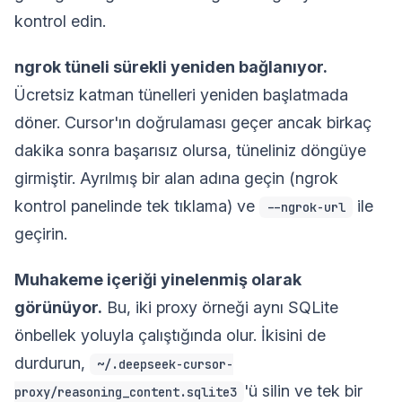
kontrol edin.
ngrok tüneli sürekli yeniden bağlanıyor.
Ücretsiz katman tünelleri yeniden başlatmada
döner. Cursor'ın doğrulaması geçer ancak birkaç
dakika sonra başarısız olursa, tüneliniz döngüye
girmiştir. Ayrılmış bir alan adına geçin (ngrok
kontrol panelinde tek tıklama) ve
ile
--ngrok-url
geçirin.
Muhakeme içeriği yinelenmiş olarak
görünüyor.
Bu, iki proxy örneği aynı SQLite
önbellek yoluyla çalıştığında olur. İkisini de
durdurun,
~/.deepseek-cursor-
'ü silin ve tek bir
proxy/reasoning_content.sqlite3