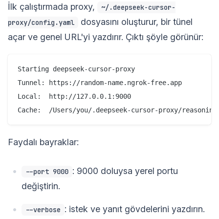
İlk çalıştırmada proxy,
~/.deepseek-cursor-
dosyasını oluşturur, bir tünel
proxy/config.yaml
açar ve genel URL'yi yazdırır. Çıktı şöyle görünür:
Starting deepseek-cursor-proxy

Tunnel: https://random-name.ngrok-free.app

Local:  http://127.0.0.1:9000

Faydalı bayraklar:
: 9000 doluysa yerel portu
--port 9000
değiştirin.
: istek ve yanıt gövdelerini yazdırın.
--verbose