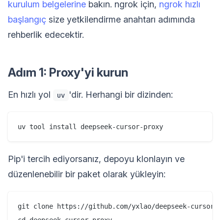
kurulum belgelerine
bakın. ngrok için,
ngrok hızlı
başlangıç
size yetkilendirme anahtarı adımında
rehberlik edecektir.
Adım 1: Proxy'yi kurun
En hızlı yol
'dir. Herhangi bir dizinden:
uv
Pip'i tercih ediyorsanız, depoyu klonlayın ve
düzenlenebilir bir paket olarak yükleyin:
git clone https://github.com/yxlao/deepseek-cursor-p
cd deepseek-cursor-proxy
