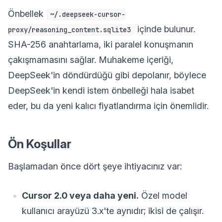
Önbellek
~/.deepseek-cursor-
içinde bulunur.
proxy/reasoning_content.sqlite3
SHA-256 anahtarlama, iki paralel konuşmanın
çakışmamasını sağlar. Muhakeme içeriği,
DeepSeek'in döndürdüğü gibi depolanır, böylece
DeepSeek'in kendi istem önbelleği hala isabet
eder, bu da yeni kalıcı fiyatlandırma için önemlidir.
Ön Koşullar
Başlamadan önce dört şeye ihtiyacınız var:
Cursor 2.0 veya daha yeni.
Özel model
kullanıcı arayüzü 3.x'te aynıdır; ikisi de çalışır.