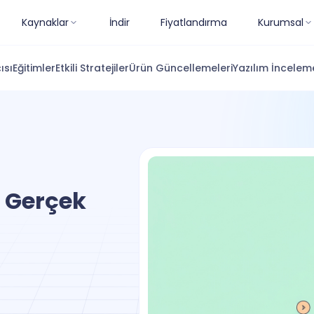
Kaynaklar
İndir
Fiyatlandırma
Kurumsal
ısı
Eğitimler
Etkili Stratejiler
Ürün Güncellemeleri
Yazılım İnceleme
: Gerçek