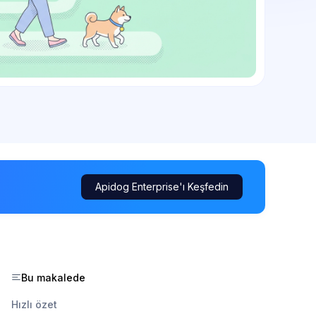
Apidog Enterprise'ı Keşfedin
Bu makalede
Hızlı özet