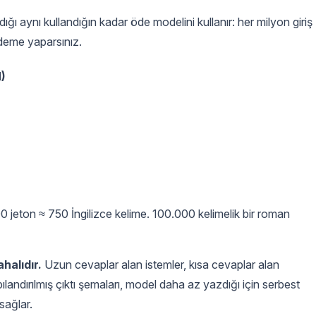
ığı aynı kullandığın kadar öde modelini kullanır: her milyon giriş
ödeme yaparsınız.
M)
0 jeton ≈ 750 İngilizce kelime. 100.000 kelimelik bir roman
halıdır.
Uzun cevaplar alan istemler, kısa cevaplar alan
landırılmış çıktı şemaları, model daha az yazdığı için serbest
sağlar.