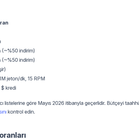
ran
n
n (~%50 indirim)
n (~%50 indirim)
şir)
 1M jeton/dk, 15 RPM
 $ kredi
listelerine göre Mayıs 2026 itibarıyla geçerlidir. Bütçeyi taahh
sını
kontrol edin.
oranları