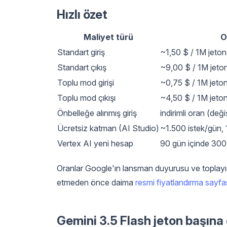
Hızlı özet
Maliyet türü
O
Standart giriş
~1,50 $ / 1M jeton
Standart çıkış
~9,00 $ / 1M jeto
Toplu mod girişi
~0,75 $ / 1M jeto
Toplu mod çıkışı
~4,50 $ / 1M jeto
Önbelleğe alınmış giriş
indirimli oran (deği
Ücretsiz katman (AI Studio)
~1.500 istek/gün,
Vertex AI yeni hesap
90 gün içinde 300
Oranlar Google'ın lansman duyurusu ve toplayıcı 
etmeden önce daima
resmi fiyatlandırma sayfa
Gemini 3.5 Flash jeton başına 