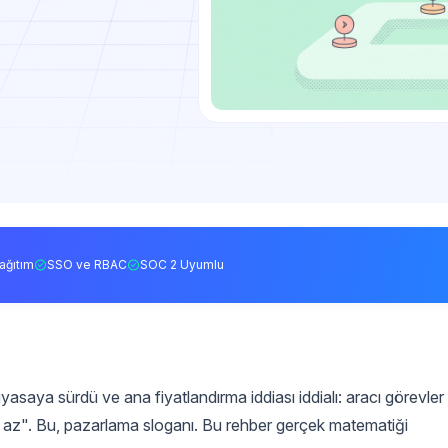
ağıtım
SSO ve RBAC
SOC 2 Uyumlu
asaya sürdü ve ana fiyatlandırma iddiası iddialı: aracı görevler
ha az". Bu, pazarlama sloganı. Bu rehber gerçek matematiği