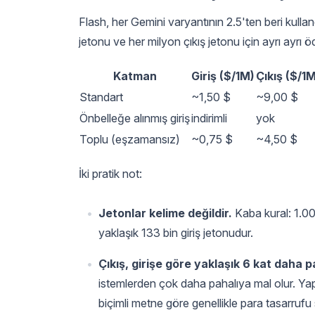
Flash, her Gemini varyantının 2.5'ten beri kulland
jetonu ve her milyon çıkış jetonu için ayrı ayrı 
Katman
Giriş ($/1M)
Çıkış ($/1
Standart
~1,50 $
~9,00 $
Önbelleğe alınmış giriş
indirimli
yok
Toplu (eşzamansız)
~0,75 $
~4,50 $
İki pratik not:
Jetonlar kelime değildir.
Kaba kural: 1.00
yaklaşık 133 bin giriş jetonudur.
Çıkış, girişe göre yaklaşık 6 kat daha pa
istemlerden çok daha pahalıya mal olur. Yapı
biçimli metne göre genellikle para tasarrufu 