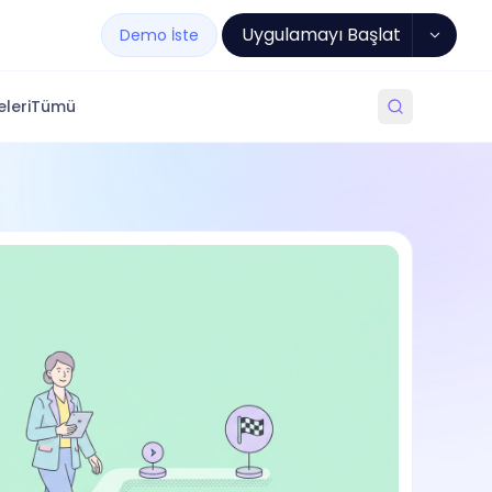
Uygulamayı Başlat
Demo İste
leri
Tümü