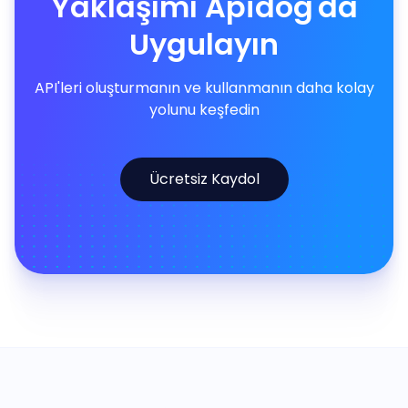
Yaklaşımı Apidog'da
Uygulayın
API'leri oluşturmanın ve kullanmanın daha kolay
yolunu keşfedin
Ücretsiz Kaydol