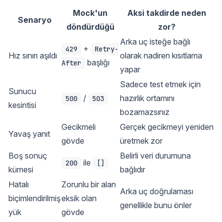
Mock'un
Aksi takdirde neden
Senaryo
döndürdüğü
zor?
Arka uç isteğe bağlı
+
429
Retry-
Hız sınırı aşıldı
olarak nadiren kısıtlama
başlığı
After
yapar
Sadece test etmek için
Sunucu
/
hazırlık ortamını
500
503
kesintisi
bozamazsınız
Gecikmeli
Gerçek gecikmeyi yeniden
Yavaş yanıt
gövde
üretmek zor
Boş sonuç
Belirli veri durumuna
ile
200
[]
kümesi
bağlıdır
Hatalı
Zorunlu bir alan
Arka uç doğrulaması
biçimlendirilmiş
eksik olan
genellikle bunu önler
yük
gövde