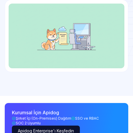
Kurumsal İçin Apidog
Şirket İçi (On-Premises) Dağıtım
SSO ve RBAC
SOC 2 Uyumlu
Apidog Enterprise'ı Keşfedin