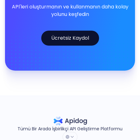
API'leri oluşturmanın ve kullanmanın daha kolay
yolunu keşfedin
Ücretsiz Kaydol
Tümü Bir Arada İşbirlikçi API Geliştirme Platformu