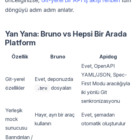
önceliğinizse,
Git-yerel bir API iş akışı rehberi
tüm
döngüyü adım adım anlatır.
Yan Yana: Bruno vs Hepsi Bir Arada
Platform
Özellik
Bruno
Apidog
Evet, OpenAPI
YAML/JSON, Spec-
Git-yerel
Evet, deponuzda
First Modu aracılığıyla
özellikler
dosyaları
.bru
iki yönlü Git
senkronizasyonu
Yerleşik
Hayır, ayrı bir araç
Evet, şemadan
mock
kullanın
otomatik oluşturulur
sunucusu
Barındırılan /