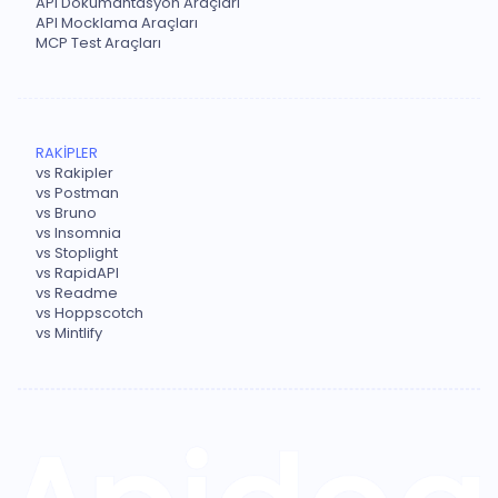
API Dokümantasyon Araçları
API Mocklama Araçları
MCP Test Araçları
RAKİPLER
vs Rakipler
vs Postman
vs Bruno
vs Insomnia
vs Stoplight
vs RapidAPI
vs Readme
vs Hoppscotch
vs Mintlify