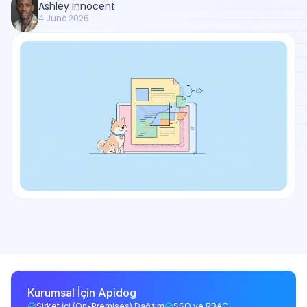
Ashley Innocent
4 June 2026
Kurumsal İçin Apidog
Şirket İçi (On-Premises) Dağıtım
SSO ve RBAC