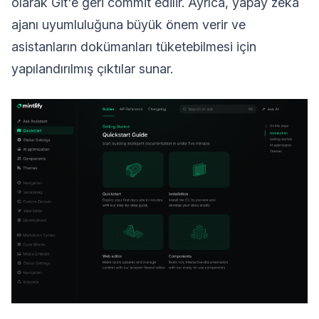
olarak Git'e geri commit edilir. Ayrıca, yapay zeka
ajanı uyumluluğuna büyük önem verir ve
asistanların dokümanları tüketebilmesi için
yapılandırılmış çıktılar sunar.