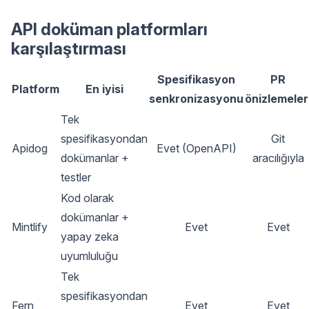
API doküman platformları
karşılaştırması
Spesifikasyon
PR
Platform
En iyisi
senkronizasyonu
önizlemeler
Tek
spesifikasyondan
Git
Apidog
Evet (OpenAPI)
dokümanlar +
aracılığıyla
testler
Kod olarak
dokümanlar +
Mintlify
Evet
Evet
yapay zeka
uyumluluğu
Tek
spesifikasyondan
Fern
Evet
Evet