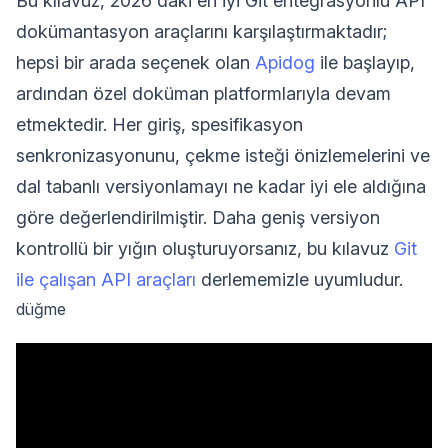
Bu kılavuz, 2026'daki en iyi Git entegrasyonlu API
dokümantasyon araçlarını karşılaştırmaktadır;
hepsi bir arada seçenek olan
Apidog
ile başlayıp,
ardından özel doküman platformlarıyla devam
etmektedir. Her giriş, spesifikasyon
senkronizasyonunu, çekme isteği önizlemelerini ve
dal tabanlı versiyonlamayı ne kadar iyi ele aldığına
göre değerlendirilmiştir. Daha geniş versiyon
kontrollü bir yığın oluşturuyorsanız, bu kılavuz
Git
ile çalışan API araçları
derlememizle uyumludur.
düğme