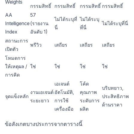
Weights
กรรมสิทธิ์
กรรมสิทธิ์
กรรมสิทธิ์
กรรมสิทธิ์
AA
57
ไม่ได้ระบุที่
ไม่ได้ระบุ
Intelligence
(รายงาน
ไม่ได้ระบุที่นี่
นี่
ที่นี่
Index
อันดับ 1)
สถานะการ
พรีวิว
เสถียร
เสถียร
เสถียร
เปิดตัว
โหมดการ
ให้เหตุผล /
ใช่
ใช่
ใช่
ใช่
การคิด
เอเจนต์
โค้ด
บริบทยาว,
งานเอเจนต์
อัตโนมัติ,
คุณภาพ
จุดแข็งหลัก
ประสิทธิภาพ
ระยะยาว
การใช้
ระดับการ
ด้านราคา
เครื่องมือ
ผลิต
ข้อสังเกตบางประการจากตารางนี้