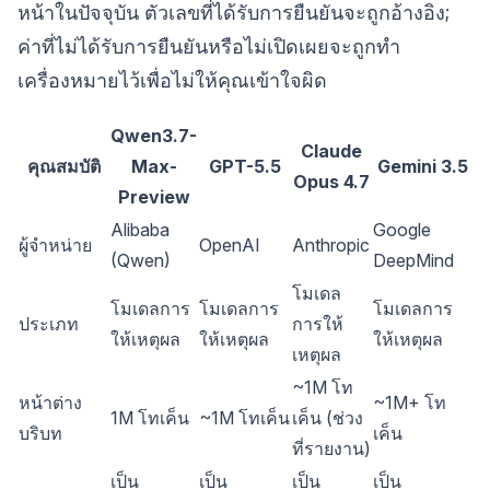
หน้าในปัจจุบัน ตัวเลขที่ได้รับการยืนยันจะถูกอ้างอิง;
ค่าที่ไม่ได้รับการยืนยันหรือไม่เปิดเผยจะถูกทำ
เครื่องหมายไว้เพื่อไม่ให้คุณเข้าใจผิด
Qwen3.7-
Claude
คุณสมบัติ
Max-
GPT-5.5
Gemini 3.5
Opus 4.7
Preview
Alibaba
Google
ผู้จำหน่าย
OpenAI
Anthropic
(Qwen)
DeepMind
โมเดล
โมเดลการ
โมเดลการ
โมเดลการ
ประเภท
การให้
ให้เหตุผล
ให้เหตุผล
ให้เหตุผล
เหตุผล
~1M โท
หน้าต่าง
~1M+ โท
1M โทเค็น
~1M โทเค็น
เค็น (ช่วง
บริบท
เค็น
ที่รายงาน)
เป็น
เป็น
เป็น
เป็น