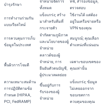
จำหน่ายจัดการ
ทช์, สำรองข้อมูล,
บำรุงรักษา
ทั้งหมด
ตรวจสอบ
แข็งแกร่ง; สร้าง
ใช้งานได้ แต่ต้อง
การทำงานร่วมกัน
มาสำหรับทีมที่
อยู่ในเครือข่ายหรือ
แบบเรียลไทม์
กระจายตัว
VPN ของคุณ
จำกัดตามภูมิภาค
การควบคุมการเก็บ
สมบูรณ์; คุณเลือก
และนโยบายของผู้
ข้อมูลในประเทศ
ตำแหน่งที่แน่นอน
จำหน่าย
คลาวด์ของผู้
จำหน่าย, การ
เฉพาะขอบเขตของ
พื้นผิวการโจมตี
ยืนยันตัวตนบัญชี,
คุณเท่านั้น
ผู้ประมวลผลย่อย
ความเหมาะสมด้าน
แข็งแกร่ง; ข้อมูล
ขึ้นอยู่กับการ
การปฏิบัติตามข้อ
ไม่เคยออกจาก
รับรองของผู้
กำหนด (HIPAA,
ขอบเขตการ
จำหน่าย
PCI, FedRAMP)
ควบคุมของคุณ