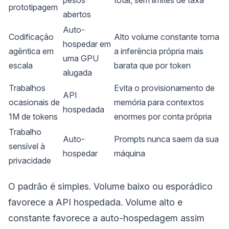
pesos
total, sem limites de taxa
prototipagem
abertos
Auto-
Codificação
Alto volume constante torna
hospedar em
agêntica em
a inferência própria mais
uma GPU
escala
barata que por token
alugada
Trabalhos
Evita o provisionamento de
API
ocasionais de
memória para contextos
hospedada
1M de tokens
enormes por conta própria
Trabalho
Auto-
Prompts nunca saem da sua
sensível à
hospedar
máquina
privacidade
O padrão é simples. Volume baixo ou esporádico
favorece a API hospedada. Volume alto e
constante favorece a auto-hospedagem assim